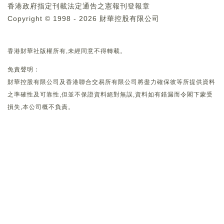
香港政府指定刊載法定通告之憲報刊登報章
Copyright © 1998 - 2026 財華控股有限公司
香港財華社版權所有,未經同意不得轉載。
免責聲明：
財華控股有限公司及香港聯合交易所有限公司將盡力確保彼等所提供資料
之準確性及可靠性,但並不保證資料絕對無誤,資料如有錯漏而令閣下蒙受
損失,本公司概不負責。