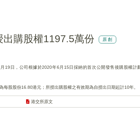
)授出購股權1197.5萬份
原創
22年5月19日，公司根據於2020年6月15日採納的首次公開發售後購股
為每股股份16.80港元；所授出購股權之有效期為自授出日期起計10年。
港交所原文