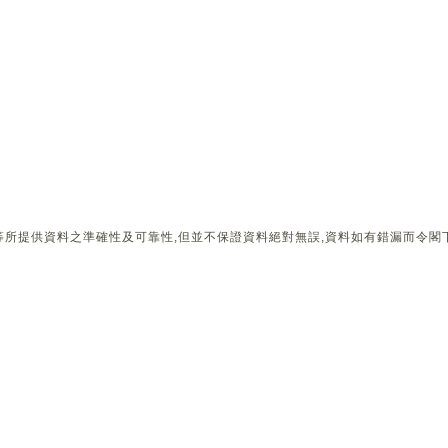
所提供資料之準確性及可靠性,但並不保證資料絕對無誤,資料如有錯漏而令閣