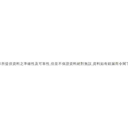
所提供資料之準確性及可靠性,但並不保證資料絕對無誤,資料如有錯漏而令閣