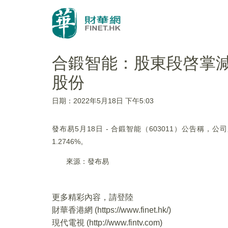
合鍛智能：股東段啓掌減持
股份
日期：2022年5月18日 下午5:03
發布易5月18日 - 合鍛智能（603011）公告稱
1.2746%。
來源：發布易
更多精彩內容，請登陸
財華香港網 (
https://www.finet.hk/
)
現代電視 (
http://www.fintv.com
)