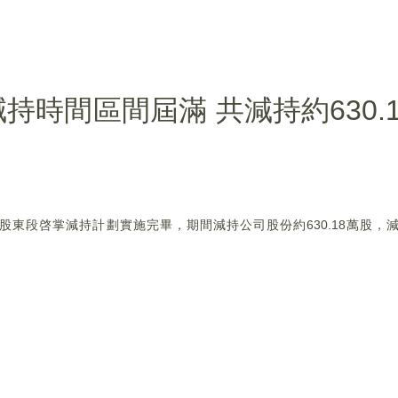
時間區間屆滿 共減持約630.
，公司股東段啓掌減持計劃實施完畢，期間減持公司股份約630.18萬股