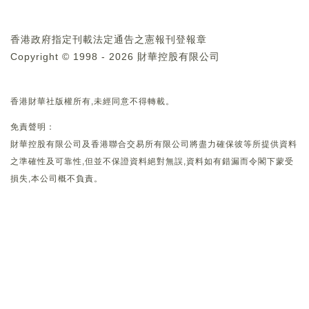
香港政府指定刊載法定通告之憲報刊登報章
Copyright © 1998 - 2026 財華控股有限公司
香港財華社版權所有,未經同意不得轉載。
免責聲明：
財華控股有限公司及香港聯合交易所有限公司將盡力確保彼等所提供資料
之準確性及可靠性,但並不保證資料絕對無誤,資料如有錯漏而令閣下蒙受
損失,本公司概不負責。