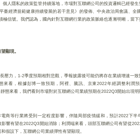
全、個人隱私的政策監管持續落地，市場對互聯網公司的投資邏輯已經發
動平臺經濟規範健康持續發展的若干意見》的發佈、中央政治局會議、全
多積極信號。我們認為，國內針對互聯網行業的政策脈絡也逐漸明晰，當下
有望顯現。
濟增長壓力，1-2季度預期相對悲觀，季報披露後可能仍將存在業績增速一
來看，根據彭博一致預期，阿裡、騰訊、京東2022年經調整利潤預期
%/15%；靜態來看，我們看到市場對於互聯網公司業績預期在2022Q3開始出
年電商等行業將受到一定程度影響，伴隨局部疫情緩和，預計2022下
響有望在2022Q3開始消除；利潤端來看，頭部互聯網公司有望從202
緩和假設下，互聯網公司業績彈性有望顯現。