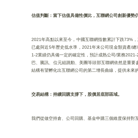
估值判斷：當下估值具備性價比，互聯網公司創新優勢
2021年高點以來至今，中國互聯網指數累計下跌73
已處與近5年歷史低水準，2021年末公司現金類資產/
1-2業績仍具備一定的確定性，預計成熟公司/業務202
巴、騰訊、位元組跳動、美團等頭部互聯網依然是重要
結構有望孵化出互聯網公司的第二增長曲線，提供未來
交易結構：持續回購支撐下，股價居底部區域。
我們從做空持倉、公司回購、基金申購三個維度保持對