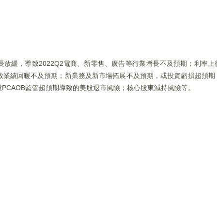
放緩，導致2022Q2電商、新零售、廣告等行業增長不及預期；利率
致業績回暖不及預期；新業務及新市場拓展不及預期，或投資虧損超預期
PCAOB監管超預期導致的美股退市風險；核心股東減持風險等。