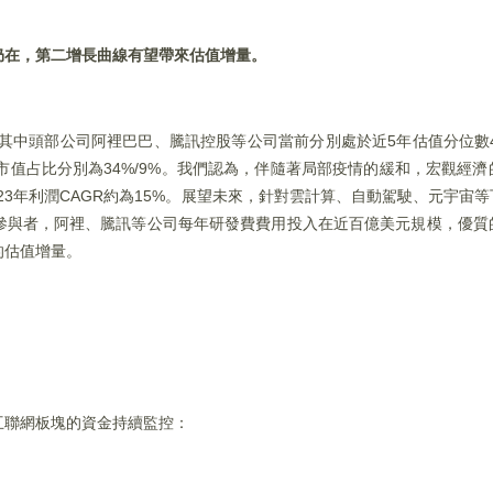
仍在，第二增長曲線有望帶來估值增量。
%，其中頭部公司阿裡巴巴、騰訊控股等公司當前分別處於近5年估值分位數
總市值占比分別為34%/9%。我們認為，伴隨著局部疫情的緩和，宏觀經
1-23年利潤CAGR約為15%。展望未來，針對雲計算、自動駕駛、元宇宙
參與者，阿裡、騰訊等公司每年研發費費用投入在近百億美元規模，優質
的估值增量。
互聯網板塊的資金持續監控：