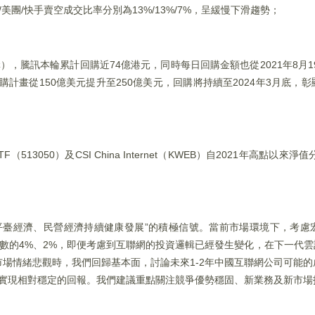
/美團/快手賣空成交比率分別為13%/13%/7%，呈緩慢下滑趨勢；
購），騰訊本輪累計回購近74億港元，同時每日回購金額也從2021年8月1
月將回購計畫從150億美元提升至250億美元，回購將持續至2024年3月底
513050）及CSI China Internet（KWEB）自2021年高點以來淨
支持平臺經濟、民營經濟持續健康發展”的積極信號。當前市場環境下，考
數的4%、2%，即便考慮到互聯網的投資邏輯已經發生變化，在下一代雲
場情緒悲觀時，我們回歸基本面，討論未來1-2年中國互聯網公司可能
能實現相對穩定的回報。我們建議重點關注競爭優勢穩固、新業務及新市