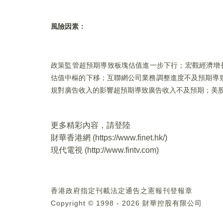
風險因素：
政策監管超預期導致板塊估值進一步下行；宏觀經濟增長
估值中樞的下移；互聯網公司業務調整進度不及預期導
規對廣告收入的影響超預期導致廣告收入不及預期；美股
更多精彩內容，請登陸
財華香港網 (
https://www.finet.hk/
)
現代電視 (
http://www.fintv.com
)
香港政府指定刊載法定通告之憲報刊登報章
Copyright © 1998 - 2026 財華控股有限公司