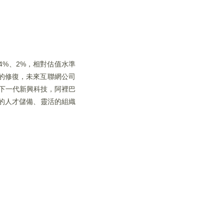
4%、2%，相對估值水準
濟的修復，未來互聯網公司
等下一代新興科技，阿裡巴
的人才儲備、靈活的組織