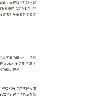
生變化，未來關注點將回歸
國政協專題協商會針對“促
投資者對於未來政策監管
致預期下調的可能性，後續
在2021年分別下調了
現明顯的增速拐點。
半年消費端有望逐季緩慢修
2Q2開始逐步消除反壟斷