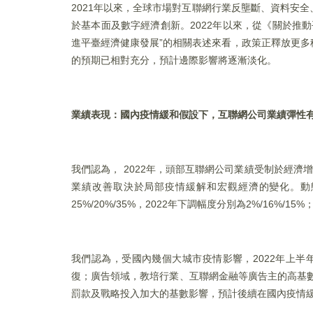
2021年以來，全球市場對互聯網行業反壟斷、資料安
於基本面及數字經濟創新。2022年以來，從《關於推
進平臺經濟健康發展”的相關表述來看，政策正釋放更
的預期已相對充分，預計邊際影響將逐漸淡化。
業績表現：國內疫情緩和假設下，互聯網公司業績彈性
我們認為， 2022年，頭部互聯網公司業績受制於經
業績改善取決於局部疫情緩解和宏觀經濟的變化。動態
25%/20%/35%，2022年下調幅度分別為2%/16
我們認為，受國內幾個大城市疫情影響，2022年上半
復；廣告領域，教培行業、互聯網金融等廣告主的高基數影
罰款及戰略投入加大的基數影響，預計後續在國內疫情