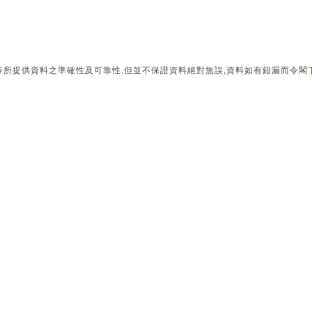
所提供資料之準確性及可靠性,但並不保證資料絕對無誤,資料如有錯漏而令閣