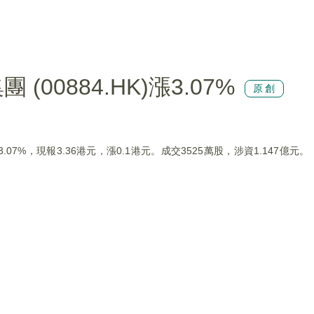
00884.HK)漲3.07%
原創
上漲3.07%，現報3.36港元，漲0.1港元。成交3525萬股，涉資1.147