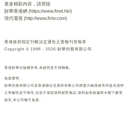
更多精彩內容，請登陸
財華香港網 (
https://www.finet.hk/
)
現代電視 (
http://www.fintv.com
)
香港政府指定刊載法定通告之憲報刊登報章
Copyright © 1998 - 2026 財華控股有限公司
香港財華社版權所有,未經同意不得轉載。
免責聲明：
財華控股有限公司及香港聯合交易所有限公司將盡力確保彼等所提供資料
之準確性及可靠性,但並不保證資料絕對無誤,資料如有錯漏而令閣下蒙受
損失,本公司概不負責。