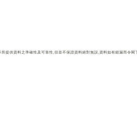
所提供資料之準確性及可靠性,但並不保證資料絕對無誤,資料如有錯漏而令閣