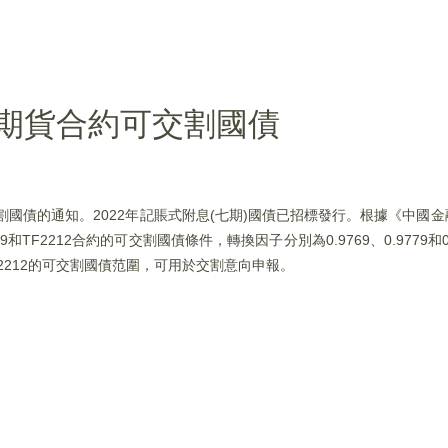
期貨合約可交割國債
割國債的通知。2022年記賬式附息(七期)國債已招標發行。根據《中國
和TF2212合約的可交割國債條件，轉換因子分別為0.9769、0.9779和
TF2212的可交割國債范圍，可用於交割意向申報。