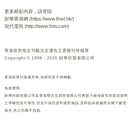
更多精彩內容，請登陸
財華香港網 (
https://www.finet.hk/
)
現代電視 (
http://www.fintv.com
)
香港政府指定刊載法定通告之憲報刊登報章
Copyright © 1998 - 2026 財華控股有限公司
香港財華社版權所有,未經同意不得轉載。
免責聲明：
財華控股有限公司及香港聯合交易所有限公司將盡力確保彼等所提供資料
之準確性及可靠性,但並不保證資料絕對無誤,資料如有錯漏而令閣下蒙受
損失,本公司概不負責。