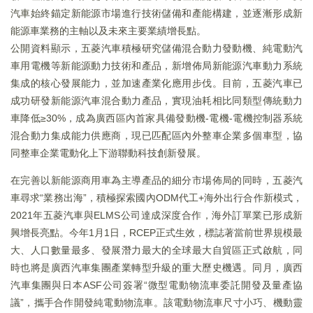
汽車始終錨定新能源市場進行技術儲備和產能構建，並逐漸形成新
能源車業務的主軸以及未來主要業績增長點。
公開資料顯示，五菱汽車積極研究儲備混合動力發動機、純電動汽
車用電機等新能源動力技術和產品，新增佈局新能源汽車動力系統
集成的核心發展能力，並加速產業化應用步伐。目前，五菱汽車已
成功研發新能源汽車混合動力產品，實現油耗相比同類型傳統動力
車降低≥30%，成為廣西區內首家具備發動機-電機-電機控制器系統
混合動力集成能力供應商，現已匹配區內外整車企業多個車型，協
同整車企業電動化上下游聯動科技創新發展。
在完善以新能源商用車為主導產品的細分市場佈局的同時，五菱汽
車尋求“業務出海”，積極探索國內ODM代工+海外出行合作新模式，
2021年五菱汽車與ELMS公司達成深度合作，海外訂單業已形成新
興增長亮點。今年1月1日，RCEP正式生效，標誌著當前世界規模最
大、人口數量最多、發展潛力最大的全球最大自貿區正式啟航，同
時也將是廣西汽車集團產業轉型升級的重大歷史機遇。同月，廣西
汽車集團與日本ASF公司簽署“微型電動物流車委託開發及量產協
議”，攜手合作開發純電動物流車。該電動物流車尺寸小巧、機動靈