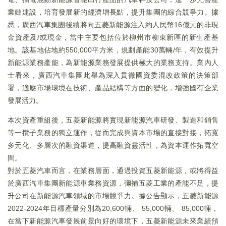
業鏈建設，培育發展新的經濟增長點，提升集團的綜合競爭力。據
悉，廣西汽車集團後續將向五菱新能源注入約人民幣16億元的非現
金資產及/或現金，當中主要包括位於柳州市柳東新區的新生產基
地。該基地佔地約550,000平方米，規劃產能30萬輛/年，有效提升
新能源業務產能，為新能源業務發展提供極大的業務支持。業內人
士看來，廣西汽車集團此舉為深入貫徹國資委混改政策的決策部
署，適應市場環境在技術、產品結構等方面的變化，增強國有企業
發展活力。
本次資產重組後，五菱新能源將實現新能源汽車研發、製造和銷售
等一攬子業務的獨立運作，從而完成與資本市場的直接對接，拓寬
多元化、多層次的融資渠道，提高融資靈活性，為資本運作拓寬空
間。
對於五菱汽車而言，在業務層面，通過投資五菱新能源，或將得益
於廣西汽車集團新能源車業務資源，彌補五菱工業的產能不足，提
升公司在新能源汽車領域的市場競爭力。據公告顯示，五菱新能源
2022-2024年目標產量分別為20,600輛、 55,000輛、 85,000輛，
在當下新能源汽車發展前景向好的環境下，五菱新能源未來業績預