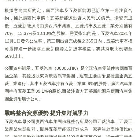
根據意向書所約定，廣西汽車及五菱新能源已訂立第一期注資合
約，據此廣西汽車將向五菱新能源出資人民幣16億元。增資完成
後，五菱新能源將由廣西汽車集團、五菱汽車及五菱工業分別擁有
70%、13.37%及13.13%之股權。需要指出的是，五菱汽車2021年
12月1日發佈公告稱，第三期出資完成後之365日內，五菱汽車有權
可選擇進一步認購五菱新能源之新股本權益，將其持股比例增至
50%以上。
公開資料顯示，五菱汽車（00305.HK）是全球汽車零部件供應商百
強企業，其控股股東為廣西汽車集團，運營主要由附屬控股企業五
菱工業進行，其中五菱汽車持有五菱工業60.9%的股份，廣西汽車集
團持有五菱工業39.1%的股份,而被注資方五菱新能源為廣西汽車集
團全資附屬子公司。
戰略整合資源優勢 提升集群競爭力
五菱汽車母公司廣西汽車集團積極整合所屬公司五菱汽車、五菱工
業產業生態集群，擬將五菱新能源打造成為一家專注於高性價比純
電、插電混動新能源智能出行產品的汽車科技公司，進一步完善產