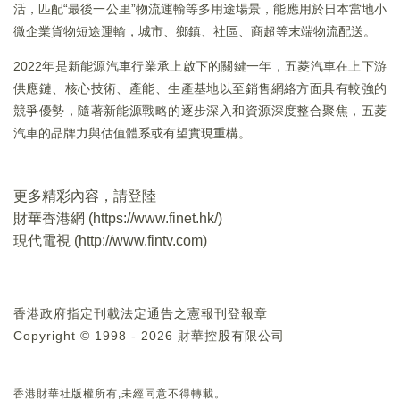
活，匹配“最後一公里”物流運輸等多用途場景，能應用於日本當地小
微企業貨物短途運輸，城市、鄉鎮、社區、商超等末端物流配送。
2022年是新能源汽車行業承上啟下的關鍵一年，五菱汽車在上下游
供應鏈、核心技術、產能、生產基地以至銷售網絡方面具有較強的
競爭優勢，隨著新能源戰略的逐步深入和資源深度整合聚焦，五菱
汽車的品牌力與估值體系或有望實現重構。
更多精彩內容，請登陸
財華香港網 (
https://www.finet.hk/
)
現代電視 (
http://www.fintv.com
)
香港政府指定刊載法定通告之憲報刊登報章
Copyright © 1998 - 2026 財華控股有限公司
香港財華社版權所有,未經同意不得轉載。