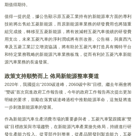
期值得期待。
值得一提的是，據公告顯示原五菱工業持有的新能源車方面的專利
技術將出售給五菱新能源，而原新能源車業務的研發費用也將隨重
組完成後，轉移至五菱新能源，將有效減輕五菱汽車後續的研發費
用支出，未來五菱汽車的淨利潤或將有所改善。公告稱，與廣西汽
車及五菱工業訂立增資協議，將有助於五菱汽車打造具有獨特平台
和特定業務戰略的新能源汽車業務板塊，從而有利於五菱汽車新能
源汽車業務的長遠發展。
政策支持順勢而上 佈局新能源整車賽道
2020年，我國提出“2030碳達峰，2060碳中和”目標。繼去年兩會將
“雙碳”首次寫進政府工作報告後，今年的政府工作報告再次提出更加
明確的要求，鼓勵在落實碳達峰過程中推動能源革命，這無疑將進
一步刺激新能源車的發展。
作為新能源汽車生產消費市場的重要參與者，五菱汽車緊跟國家“雙
碳”目標政策與市場趨勢，在新能源汽車產業搶先佈局，持續進行研
發生產能力投入。從零部件到整車，從產品開發到製造能力，五菱