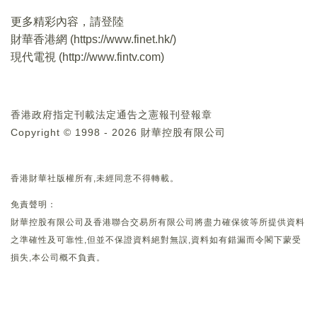
更多精彩內容，請登陸
財華香港網 (
https://www.finet.hk/
)
現代電視 (
http://www.fintv.com
)
香港政府指定刊載法定通告之憲報刊登報章
Copyright © 1998 - 2026 財華控股有限公司
香港財華社版權所有,未經同意不得轉載。
免責聲明：
財華控股有限公司及香港聯合交易所有限公司將盡力確保彼等所提供資料
之準確性及可靠性,但並不保證資料絕對無誤,資料如有錯漏而令閣下蒙受
損失,本公司概不負責。