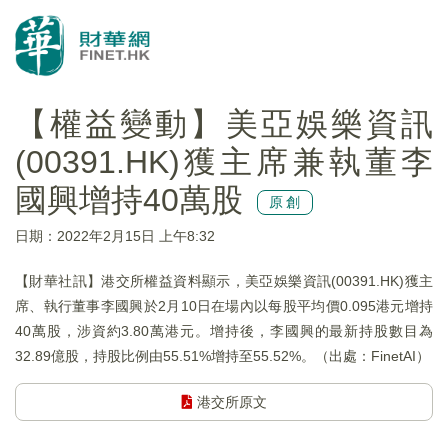
【權益變動】美亞娛樂資訊
(00391.HK)獲主席兼執董李
國興增持40萬股
原創
日期：2022年2月15日 上午8:32
【財華社訊】港交所權益資料顯示，美亞娛樂資訊(00391.HK)獲主
席、執行董事李國興於2月10日在場內以每股平均價0.095港元增持
40萬股，涉資約3.80萬港元。增持後，李國興的最新持股數目為
32.89億股，持股比例由55.51%增持至55.52%。（出處：FinetAI）
港交所原文