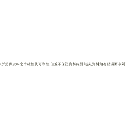
所提供資料之準確性及可靠性,但並不保證資料絕對無誤,資料如有錯漏而令閣