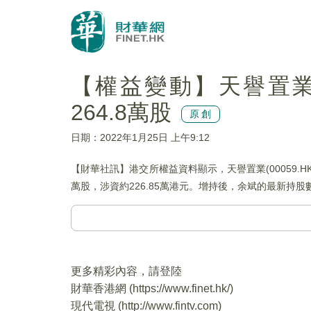
【權益變動】天譽置業(
264.8萬股
原創
日期：2022年1月25日 上午9:12
【財華社訊】港交所權益資料顯示，天譽置業(00059.H
萬股，涉資約226.85萬港元。增持後，余斌的最新持股數目為
更多精彩內容，請登陸
財華香港網 (
https://www.finet.hk/
)
現代電視 (
http://www.fintv.com
)