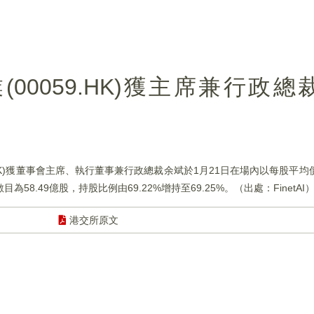
00059.HK)獲主席兼行政
K)獲董事會主席、執行董事兼行政總裁余斌於1月21日在場內以每股平均價0.8
58.49億股，持股比例由69.22%增持至69.25%。（出處：FinetAI
港交所原文