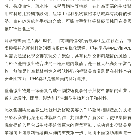
性、抗凝血性、疏水性、光學異構性等特點，在作為高端的生物醫
用材料應用於醫療設備、組織工程和藥物載體等領域具有獨特的優
勢。由PHA製成的手術縫合線、可吸收手術膜等醫療器械已在美國
獲FDA批准上市。
隨著輕醫美進入再生時代，目前國內僅3款合規再生型注射產品，市
場極需補充新材料為消費者提供多樣化選擇。現有產品中PLA和PCL
均需要通過化學交聯實現分子聚合，具有化學交聯劑殘留的風險，
而PHA是由微生物合成的一種細胞內聚酯，是一種天然高分子聚合
物，無論是作為新材料進入稀缺性強的輕醫美市場還是在材料本身
安全性方面，PHA都將是輕醫美的良好選擇。
藍晶微生物是一家基於合成生物技術從事分子與材料創新的企業，
致力於設計、開發、製造和銷售新型生物基分子和材料。
此次集團與藍晶微生物就用於醫療美容的PHA微球相關產品的技術
開發和商業化應用達成戰略合作，共同成立合資公司，使得集團有
機會提前入局合成生物學這個巨大的產業藍海，成功邁出從醫美產
業端向上遊原料端縱向延伸的重要第一步，這將不僅協助集團進一