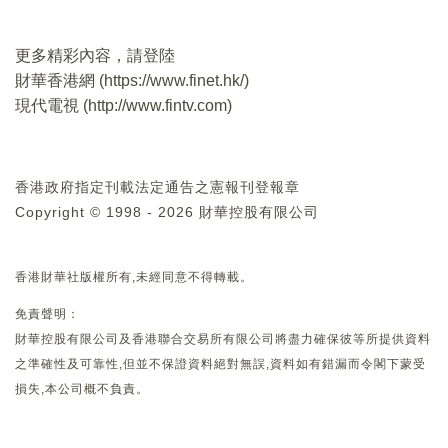
更多精彩內容，請登陸
財華香港網 (
https://www.finet.hk/
)
現代電視 (
http://www.fintv.com
)
香港政府指定刊載法定通告之憲報刊登報章
Copyright © 1998 - 2026 財華控股有限公司
香港財華社版權所有,未經同意不得轉載。
免責聲明：
財華控股有限公司及香港聯合交易所有限公司將盡力確保彼等所提供資料
之準確性及可靠性,但並不保證資料絕對無誤,資料如有錯漏而令閣下蒙受
損失,本公司概不負責。