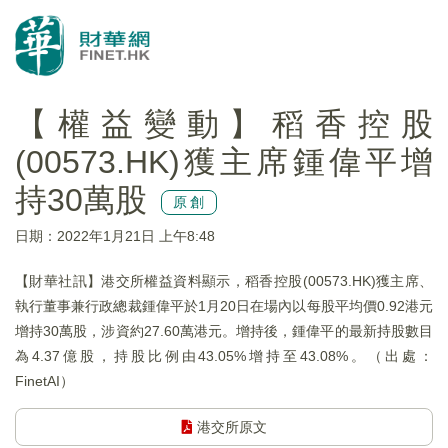
【權益變動】稻香控股
(00573.HK)獲主席鍾偉平增
持30萬股
原創
日期：2022年1月21日 上午8:48
【財華社訊】港交所權益資料顯示，稻香控股(00573.HK)獲主席、
執行董事兼行政總裁鍾偉平於1月20日在場內以每股平均價0.92港元
增持30萬股，涉資約27.60萬港元。增持後，鍾偉平的最新持股數目
為4.37億股，持股比例由43.05%增持至43.08%。（出處：
FinetAI）
港交所原文