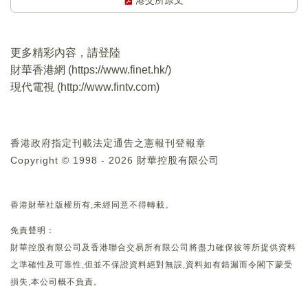
港交所原文
更多精彩內容，請登陸
財華香港網 (
https://www.finet.hk/
)
現代電視 (
http://www.fintv.com
)
香港政府指定刊載法定通告之憲報刊登報章
Copyright © 1998 - 2026 財華控股有限公司
香港財華社版權所有,未經同意不得轉載。
免責聲明：
財華控股有限公司及香港聯合交易所有限公司將盡力確保彼等所提供資料
之準確性及可靠性,但並不保證資料絕對無誤,資料如有錯漏而令閣下蒙受
損失,本公司概不負責。