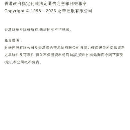
香港政府指定刊載法定通告之憲報刊登報章
Copyright © 1998 - 2026 財華控股有限公司
香港財華社版權所有,未經同意不得轉載。
免責聲明：
財華控股有限公司及香港聯合交易所有限公司將盡力確保彼等所提供資料
之準確性及可靠性,但並不保證資料絕對無誤,資料如有錯漏而令閣下蒙受
損失,本公司概不負責。