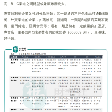
高，B、C渠道之間轉型或兼顧難度較大。
專業預制菜企業又可細分為三類：其一是通過料理包產品打通B端快
餐、外賣渠道的企業，如蒸燴煮、新湘廚；一類是B端酒店菜玩家聰
廚、廈門綠進、亞明食品等；還有一類是擁有一定數量的加盟店、
專賣店，主要面向C端消費者的如味知香（605089.SH）、真滋味、
好得睐。