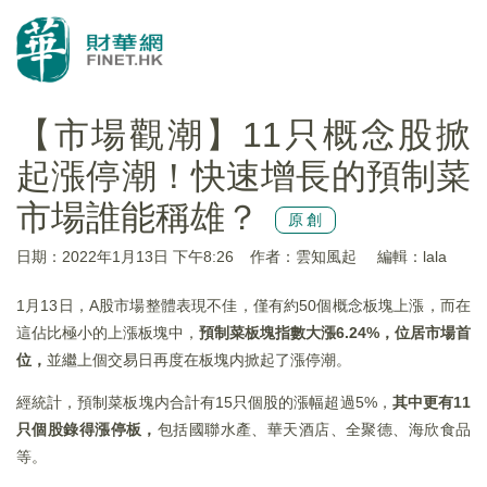
【市場觀潮】11只概念股掀
起漲停潮！快速增長的預制菜
市場誰能稱雄？
原創
日期：2022年1月13日 下午8:26
作者：雲知風起
編輯：lala
1月13日，A股市場整體表現不佳，僅有約50個概念板塊上漲，而在
這佔比極小的上漲板塊中，
預制菜板塊指數大漲
6.24%
，位居市場首
位，
並繼上個交易日再度在板塊内掀起了漲停潮。
經統計，預制菜板塊内合計有15只個股的漲幅超過5%，
其中更有
11
只個股錄得漲停板，
包括國聯水產、華天酒店、全聚德、海欣食品
等。