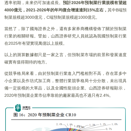
透率初期，未來仍可加速成長。
預計
2026
年預制菜行業規模有望超
4000
億元，2021-2026
年的年均復合增速達到15%
左右，
其中B端預
制菜規模超3000億元，C端預制菜規模超1000億元。
當然了，除了國海證券之外，還有多家券商機構發佈了關於預制菜
行業的相關研報。譬如，山西證券研究人員就認為我國預制菜行業
在2025年有望實現萬億以上規模。
以上的測算數據都只是一家之言，但預制菜市場的前景和發展速度
確實有值得期待的地方。
從競爭格局來看，由於預制菜行業進入門檻相對不高，存在眾多中
小企業以及作坊式加工商，整體行業競爭格局十分分散，未出現具
備一定規模的大單品，以及全國性龍頭企業。山西證券研報顯示，
2020年預制菜企業市佔率靠前的廠家最高也不過只有2.4%。