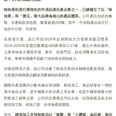
味知香則是行業領先的半成品菜生產企業之一，已經建立了以「味
知香」和「馔玉」兩大品牌為核心的產品體系。
公司產品包括肉禽
類、水產類及其他類，數量超過200種。其中，牛肉類產品為主打，
包括牛仔骨，牛排等。
在渠道方面，該公司自2018年起就開始大力發展加盟店體系，
2018-2020年加盟店數量從440家增至1117家，廣泛分佈在蘇州、
上海等地各大農貿市場、集市、街道門店，貼近消費者生活區域。
不過，華東市場幾乎貢獻了味知香全部的收入。
在物流體系方面，該公司自建了較為完善的冷鏈物流配送係統，最
大程度的保障產品觸達消費者時的新鮮度。
國聯水產是國内少數具備全球採購、精深加工、食品研發於一體的
海洋食品企業，是中國最大的水產上市企業，也是中國規模最大的
對蝦加工銷售企業。公司的主要產品可以分為：以預制菜品為主的
精深加工類、初加工類、全球海產精選類。
其中，
精深加工及預制菜品以「龍霸」與「小霸龍」為品牌，產品