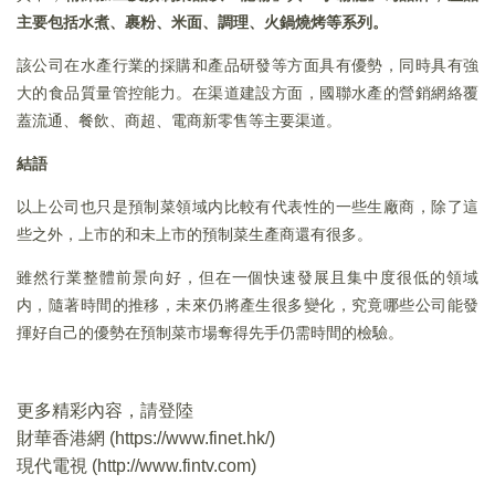
主要包括水煮、裹粉、米面、調理、火鍋燒烤等系列。
該公司在水產行業的採購和產品研發等方面具有優勢，同時具有強
大的食品質量管控能力。在渠道建設方面，國聯水產的營銷網絡覆
蓋流通、餐飲、商超、電商新零售等主要渠道。
結語
以上公司也只是預制菜領域内比較有代表性的一些生廠商，除了這
些之外，上市的和未上市的預制菜生產商還有很多。
雖然行業整體前景向好，但在一個快速發展且集中度很低的領域
内，隨著時間的推移，未來仍將產生很多變化，究竟哪些公司能發
揮好自己的優勢在預制菜市場奪得先手仍需時間的檢驗。
更多精彩內容，請登陸
財華香港網 (
https://www.finet.hk/
)
現代電視 (
http://www.fintv.com
)