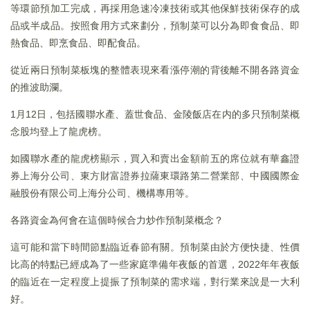
等環節預加工完成，再採用急速冷凍技術或其他保鮮技術保存的成
品或半成品。按照食用方式來劃分，預制菜可以分為即食食品、即
熱食品、即烹食品、即配食品。
從近兩日預制菜板塊的整體表現來看漲停潮的背後離不開各路資金
的推波助瀾。
1月12日，包括國聯水產、蓋世食品、金陵飯店在内的多只預制菜概
念股均登上了龍虎榜。
如國聯水產的龍虎榜顯示，買入和賣出金額前五的席位就有華鑫證
券上海分公司、東方財富證券拉薩東環路第二營業部、中國國際金
融股份有限公司上海分公司、機構專用等。
各路資金為何會在這個時候合力炒作預制菜概念？
這可能和當下時間節點臨近春節有關。預制菜由於方便快捷、性價
比高的特點已經成為了一些家庭準備年夜飯的首選，2022年年夜飯
的臨近在一定程度上提振了預制菜的需求端，對行業來說是一大利
好。