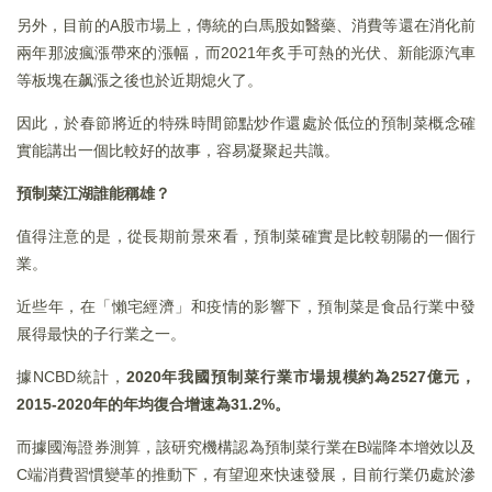
另外，目前的A股市場上，傳統的白馬股如醫藥、消費等還在消化前
兩年那波瘋漲帶來的漲幅，而2021年炙手可熱的光伏、新能源汽車
等板塊在飙漲之後也於近期熄火了。
因此，於春節將近的特殊時間節點炒作還處於低位的預制菜概念確
實能講出一個比較好的故事，容易凝聚起共識。
預制菜江湖誰能稱雄？
值得注意的是，從長期前景來看，預制菜確實是比較朝陽的一個行
業。
近些年，在「懶宅經濟」和疫情的影響下，預制菜是食品行業中發
展得最快的子行業之一。
據NCBD統計，
2020
年我國預制菜行業市場規模約為2527
億元，
2015-2020
年的年均復合增速為31.2%
。
而據國海證券測算，該研究機構認為預制菜行業在B端降本增效以及
C端消費習慣變革的推動下，有望迎來快速發展，目前行業仍處於滲