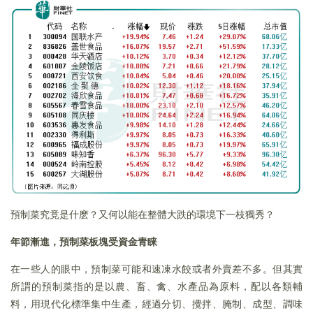
預制菜究竟是什麽？又何以能在整體大跌的環境下一枝獨秀？
年節漸進，預制菜板塊受資金青睐
在一些人的眼中，預制菜可能和速凍水餃或者外賣差不多。但其實
所謂的預制菜指的是以農、畜、禽、水產品為原料，配以各類輔
料，用現代化標準集中生產，經過分切、攪拌、腌制、成型、調味