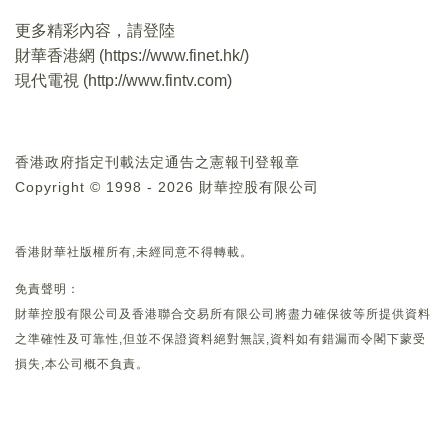
更多精彩內容，請登陸
財華香港網 (
https://www.finet.hk/
)
現代電視 (
http://www.fintv.com
)
香港政府指定刊載法定通告之憲報刊登報章
Copyright © 1998 - 2026 財華控股有限公司
香港財華社版權所有,未經同意不得轉載。
免責聲明：
財華控股有限公司及香港聯合交易所有限公司將盡力確保彼等所提供資料
之準確性及可靠性,但並不保證資料絕對無誤,資料如有錯漏而令閣下蒙受
損失,本公司概不負責。