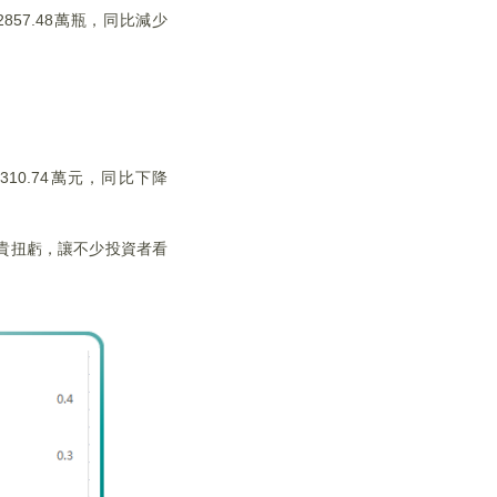
57.48萬瓶，同比減少
310.74萬元，同比下降
能可貴扭虧，讓不少投資者看