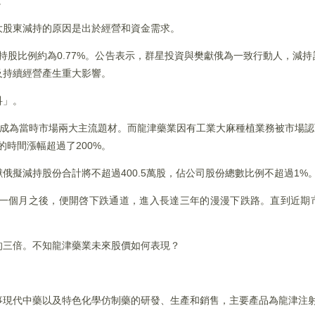
。
大股東減持的原因是出於經營和資金需求。
俄持股比例約為0.77%。公告表示，群星投資與樊獻俄為一致行動人，減
及持續經營產生重大影響。
科」。
材成為當時市場兩大主流題材。而龍津藥業因有工業大麻種植業務被市場認可
的時間漲幅超過了200%。
擬減持股份合計將不超過400.5萬股，佔公司股份總數比例不超過1%
一個月之後，便開啓下跌通道，進入長達三年的漫漫下跌路。直到近期
的三倍。不知龍津藥業未來股價如何表現？
事現代中藥以及特色化學仿制藥的研發、生產和銷售，主要產品為龍津注