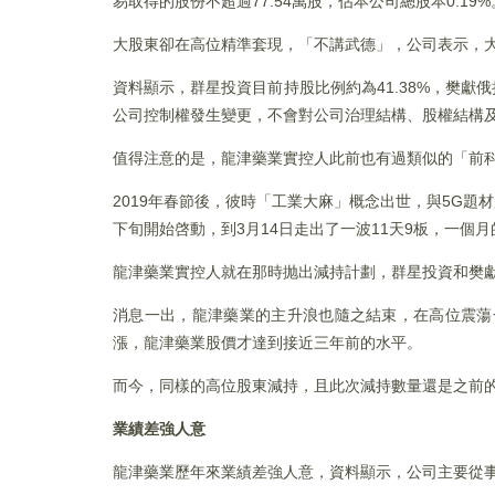
易取得的股份不超過77.54萬股，佔本公司總股本0.19%
大股東卻在高位精準套現，「不講武德」，公司表示，
資料顯示，群星投資目前持股比例約為41.38%，樊獻
公司控制權發生變更，不會對公司治理結構、股權結構
值得注意的是，龍津藥業實控人此前也有過類似的「前
2019年春節後，彼時「工業大麻」概念出世，與5G題
下旬開始啓動，到3月14日走出了一波11天9板，一個月
龍津藥業實控人就在那時抛出減持計劃，群星投資和樊獻俄
消息一出，龍津藥業的主升浪也隨之結束，在高位震蕩
漲，龍津藥業股價才達到接近三年前的水平。
而今，同樣的高位股東減持，且此次減持數量還是之前
業績差強人意
龍津藥業歷年來業績差強人意，資料顯示，公司主要從