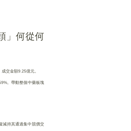
頭」何從何
交金額9.25億元。
159%。帶動整個中藥板塊
俄擬減持其通過集中競價交