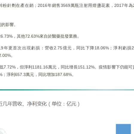
針劑在產在銷；2016年銷售3569萬瓶注射用燈盞花素，2017年為28
制的影響。
.73%，其他72.63%來自於醫藥批發業務。
19年更首次出現虧損：營收2.75億元，同比下降18.06%；淨利虧損2
.00%。
低7.72%，但淨利1181.16萬元，同比增長151.12%。疫情影響下仍
%；淨利657.3萬元，同比增加187.68%。