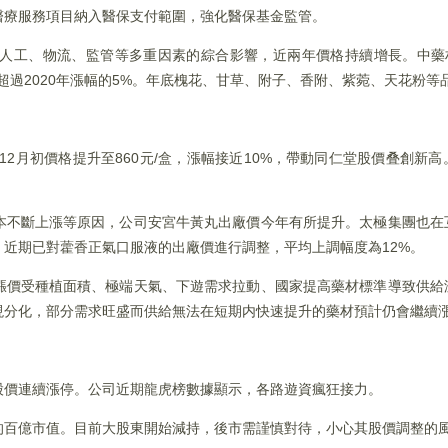
醫療服務項目納入醫保支付範圍，強化醫保基金監管。
人工、物流、監管等多重因素的綜合影響，近兩年價格持續增長。中藥材
，超過2020年漲幅的5%。年底槐花、甘草、附子、香附、紫菀、天花粉
12月初價格提升至860元/盒，漲幅接近10%，帶動同仁堂股價叠創新
本不斷上漲等原因，公司安宮牛黃丸出廠價今年有所提升。太極集團也在
近期已對藿香正氣口服液的出廠價進行調整，平均上調幅度為12%。
漲價受種植面積、極端天氣、下遊需求拉動、國家提高藥材標準導致供給
現分化，部分需求旺盛而供給無法在短期内快速提升的藥材預計仍會繼續
股價連續漲停。公司近期龍虎榜數據顯示，各路遊資瘋狂接力。
的百億市值。目前大股東開始減持，後市需謹慎對待，小心其股價調整的