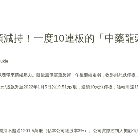
額減持！一度10連板的「中藥龍
kie
板塊帶來情緒壓力。隨後股價震蕩反彈，午後繼續走弱，收盤封死跌停板，成
3元/股飙升至2022年1月5日的19.51元/股，連續10天漲停板，漲幅高達
。
減持不超過1201.5萬股（佔本公司總股本3%）。公司實際控制人樊獻