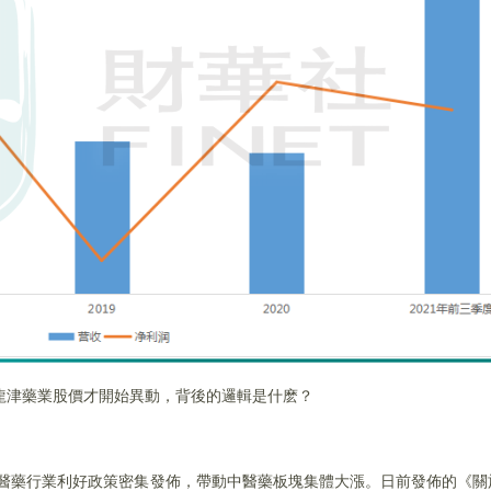
龍津藥業股價才開始異動，背後的邏輯是什麽？
，中醫藥行業利好政策密集發佈，帶動中醫藥板塊集體大漲。日前發佈的《