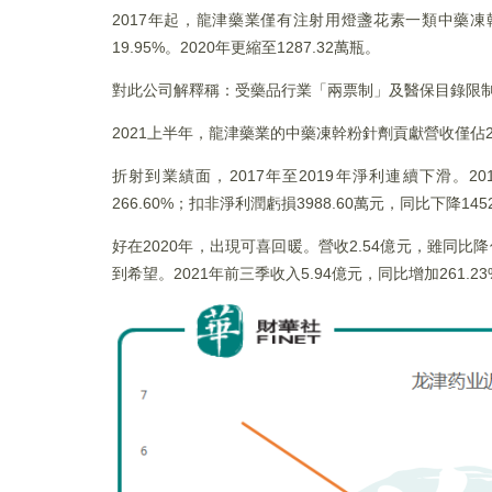
2017年起，龍津藥業僅有注射用燈盞花素一類中藥凍幹粉
19.95%。2020年更縮至1287.32萬瓶。
對此公司解釋稱：受藥品行業「兩票制」及醫保目錄限
2021上半年，龍津藥業的中藥凍幹粉針劑貢獻營收僅佔26
折射到業績面，2017年至2019年淨利連續下滑。20
266.60%；扣非淨利潤虧損3988.60萬元，同比下降1452
好在2020年，出現可喜回暖。營收2.54億元，雖同比降
到希望。2021年前三季收入5.94億元，同比增加261.23