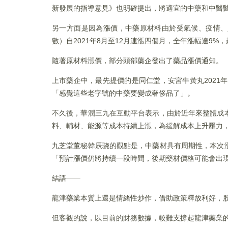
新發展的指導意見》也明確提出，將適宜的中藥和中醫
另一方面是因為漲價，中藥原材料由於受氣候、疫情、
數）自2021年8月至12月連漲四個月，全年漲幅達9%
隨著原材料漲價，部分頭部藥企發出了藥品漲價通知。
上市藥企中，最先提價的是同仁堂，安宮牛黃丸2021年
「感覺這些老字號的中藥要變成奢侈品了」。
不久後，華潤三九在互動平台表示，由於近年來整體成
料、輔材、能源等成本持續上漲，為緩解成本上升壓力，
九芝堂董秘韓辰骁的觀點是，中藥材具有周期性，本次
「預計漲價仍將持續一段時間，後期藥材價格可能會出
結語——
龍津藥業本質上還是情緒性炒作，借助政策釋放利好，
但客觀的說，以目前的財務數據，較難支撐起龍津藥業