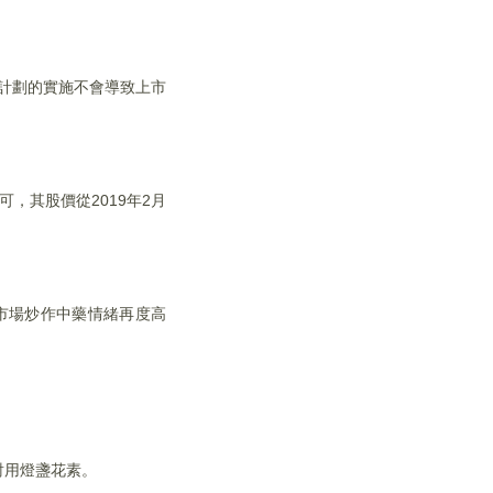
持計劃的實施不會導致上市
，其股價從2019年2月
。
市場炒作中藥情緒再度高
射用燈盞花素。