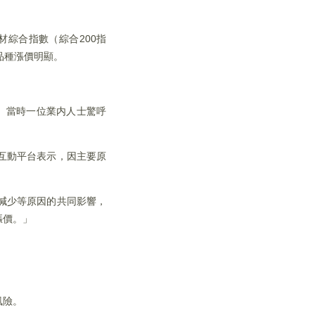
綜合指數（綜合200指
等品種漲價明顯。
高。當時一位業内人士驚呼
互動平台表示，因主要原
減少等原因的共同影響，
漲價。」
風險。