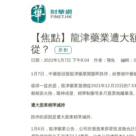
【焦點】龍津藥業遭大
從？
原創
日期：2022年1月7日 下午8:04
作者：飛魚
編輯：Su
1月7日，中藥龍頭股龍津藥業開盤即跌停，給整個中藥
值得一提的是，龍津藥業股價從2021年12月22日的7.5
都相當火熱，隴神戎發、精華制藥等多只股票相繼暴漲
遭大股東精準減持
跌停的原因是遭大股東精準減持。
1月6日，龍津藥業公告，公司控股股東群星投資擬合計