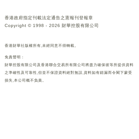
香港政府指定刊載法定通告之憲報刊登報章
Copyright © 1998 - 2026 財華控股有限公司
香港財華社版權所有,未經同意不得轉載。
免責聲明：
財華控股有限公司及香港聯合交易所有限公司將盡力確保彼等所提供資料
之準確性及可靠性,但並不保證資料絕對無誤,資料如有錯漏而令閣下蒙受
損失,本公司概不負責。