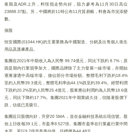
夜期及ADR上升，料恆指走勢向好，阻力參考為11月30日高位
23888.37點。另，中國將於11時公布11月貿易帳，料會為市況添變
數。
個股
恒安國際(01044.HK)的主要業務為中國製造、分銷及出售個人衛生
用品及護膚產品。
集團在2021年中期收入為人民幣 99.74億元，同比下跌約 8.7%；原
因是期內行業競爭加大，國際品牌除了主力發展一線市場，亦開始
逐漸滲透中高端市場， 搶佔部分市場份額。整體毛利下跌約18.4%
至約人民幣39.3億元，整體毛利率由44.1%跌至約39.4%。經營利潤
下跌約20.2%至約人民幣25.4億元，股東應佔利潤約為人民幣18.6億
元，同比下降約17.7%。集團2021年中期業績久佳，但隨著股價下
跌，估值已見吸引。
集團近日股價向好，升穿20 SMA ，並在金融科技系統出現信號。股
份上日收報39.1元，市盈率8.527倍。集團市盈率在行業處行業中間
水平，若以9.7倍市盈率估值，目標價為44.48元。