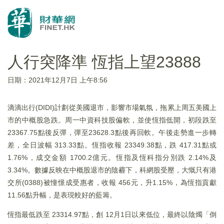
人行突降準 恆指上望23888
日期：2021年12月7日 上午8:56
滴滴出行(DIDI)計劃從美國退市，影響市場氣氛，拖累上周五美國上
市的中概股急跌。周一中資科技股偏軟，並使恆指低開，初段跌至
23367.75點後反彈，彈至23628.3點後再回軟。午後走勢進一步轉
差，全日波幅 313.33點。恆指收報 23349.38點，跌 417.31點或
1.76%，成交金額 1700.2億元。恆指及恆科指分別跌 2.14%及
3.34%。數據反映在中概股退市的陰霾下，科網股受壓，大慨只有港
交所(0388)被憧憬成受惠者，收報 456元，升1.15%，為恆指貢獻
11.56點升幅，是表現較好的藍籌。
恆指最低跌至 23314.97點，創 12月1日以來低位，最終以陰燭「倒