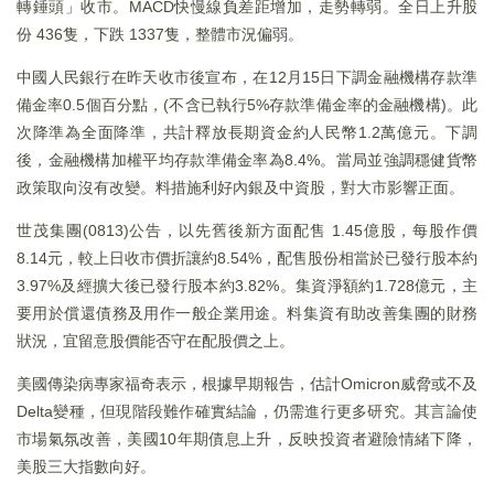
轉錘頭」收市。MACD快慢線負差距增加，走勢轉弱。全日上升股
份 436隻，下跌 1337隻，整體市況偏弱。
中國人民銀行在昨天收市後宣布，在12月15日下調金融機構存款準
備金率0.5個百分點，(不含已執行5%存款準備金率的金融機構)。此
次降準為全面降準，共計釋放長期資金約人民幣1.2萬億元。下調
後，金融機構加權平均存款準備金率為8.4%。當局並強調穩健貨幣
政策取向沒有改變。料措施利好內銀及中資股，對大市影響正面。
世茂集團(0813)公告，以先舊後新方面配售 1.45億股，每股作價
8.14元，較上日收市價折讓約8.54%，配售股份相當於已發行股本約
3.97%及經擴大後已發行股本約3.82%。集資淨額約1.728億元，主
要用於償還債務及用作一般企業用途。料集資有助改善集團的財務
狀況，宜留意股價能否守在配股價之上。
美國傳染病專家福奇表示，根據早期報告，估計Omicron威脅或不及
Delta變種，但現階段難作確實結論，仍需進行更多研究。其言論使
市場氣氛改善，美國10年期債息上升，反映投資者避險情緒下降，
美股三大指數向好。