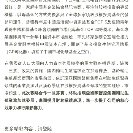
景紅，是一家經中國基金業協會登記備案，專注於股權投資的專業
機構，以母基金的方式先後參與了全球多家頂級股權投資基金的發
起和運作。曾獲得年度中國最活躍中資家族基金TOP 5及連續兩年
獲得中國私募基金峰會頒佈的市場化母基金TOP 30等獎項。基金專
業團隊擁有十餘年中國資本市場經驗，率先將家族辦公室理念接力
母基金實踐生根於中國資本市場，開創了基金投資生態管理體系
（GP孵化器）填補了中國市場化母基金之空白。
在我國從人口大國向人力資本強國轉變的重大戰略機遇期，隨著
「三孩」政策的實施，國内輔助生殖需求正在加速釋放。基於輔助
生殖產業廣闊的市場前景，依託環亞國際醫療集團在輔助生殖醫療
領域的產業資源以及漢心景紅在股權投資基金領域的豐富經驗，市
場預測，
此次戰略合作一旦落實，將助推環亞國際醫療集團輔助生
殖業務加速發展，進而提升財務業績表現，進一步提升公司的核心
競爭力和行業影響力。
更多精彩內容，請登陸