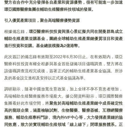
雙方在合作中充分發揮各自產業和資源優勢，很有可能進一步加速
環亞國際醫療集團在輔助生殖醫療科技領域的
發展
。
引入
優質產業項目，
聚合高端醫療優勢資源
根據備忘錄，
環亞醫療科技投資與漢心景紅擬共同在開曼群島成立
輔助生殖產業並購基金，圍繞全球輔助生殖產業鏈優質項目和資產
進行投資和並購。基金總規模擬為2億港幣。
此次簽訂的備忘錄有效期至2022年6月30日止。在有效期内，環亞
醫療科技投資有權全程參與基金首批儲備項目儘職調查，雙方將在
該儘職調查流程完成後，簽署正式的輔助生殖產業基金協議。所涉
及的基金設立進程及安排以正式基金協議為準。
調研顯示，隨著中國放寬生育政策，加上全球不孕不育患者增加，
高端輔助生殖醫療服務市場龐大。據公開資料顯示，環亞國際醫療
集團看好此市場空間，將
聚焦於高端輔助生殖產業鏈中成長確定性
高的龍頭企業，涵蓋檢驗試劑、生物醫藥、醫療器械、互聯網醫療
服務、輔助生殖專科門診、境内外
IVF
中心等，大力發揮產業鏈的協
同效應，致力於實現輔助生殖領域
「線上線下」閉環服務體系。
正