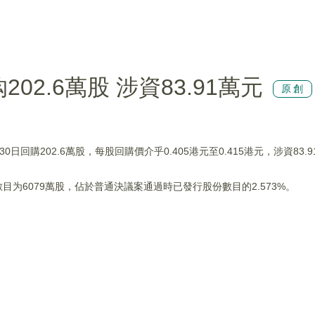
购202.6萬股 涉資83.91萬元
原創
30日回購202.6萬股，每股回購價介乎0.405港元至0.415港元，涉資83.
目为6079萬股，佔於普通決議案通過時已發行股份數目的2.573%。