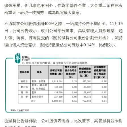
擴張承壓。但凡事也有例外，作為零部件企業，大金重工卻在冰火
兩重天下表現一枝獨秀，成為風電最大赢家。
不過就在公司股價漲潮400%之際，一紙減持公告不期而至。11月19
日，公司公告表示，收到公司部分董事、高級管理人員孫曉樂、趙
月強、蔣偉、陳睿提交的《關於減持公司股份計劃告知函》，減持
理由個人資金需求，擬減持數量佔公司總股本0.14%，比例較小。
從減持公告發佈後，公司股價表現看，此次董事、高管減持並未對