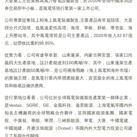
大金重工主營業務為風力發電設備製造，於2010年登陸中國深圳證
券交易所中小板，是風電塔筒行業第一家上市公司。
公司專業從事陸上和海上風電裝備製造,主要產品有常規陸塔、大直
徑分片式陸塔、低風速柔性高塔、海塔、單樁、群樁、導管架、海
上升壓站等。其中風電塔筒是公司主要產品，2020年收入32.87億
元，佔營收比重約98.85%。
從實力看，公司有遼寧阜新、山東蓬萊、内蒙古興安盟、張家口尚
義四大生產基地，設計產能達到100萬噸/年。其中，山東蓬萊生產
基地設計產能50萬噸/年，是公司兩海戰略（海上風電和海外市場）
的實施主體，是風電行業内單體產能最大，資質最全的海上風電塔
筒和樁基設備供應商。
從行業地位看看，公司位於全球風電裝備製造產業第一梯隊企業，
是Vestas、SGRE、GE、金風科技、遠景能源、上海電氣等國内外
知名主機廠商的全球戰略合作夥伴，並與國家能源集團、國家電
投、中廣核、華能、華潤、三峽新能源、華電、大唐、中國電建、
中國能建、丹麥沃旭能源（Orsted）等國内外大型電力投資公司建
立了長期合作關係。