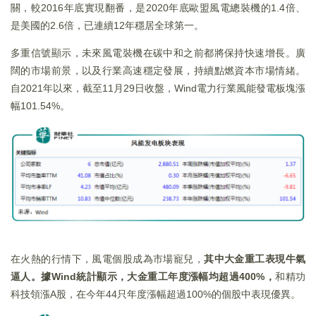
關，較2016年底實現翻番，是2020年底歐盟風電總裝機的1.4倍、
是美國的2.6倍，已連續12年穩居全球第一。
多重信號顯示，未來風電裝機在碳中和之前都將保持快速增長。廣
闊的市場前景，以及行業高速穩定發展，持續點燃資本市場情緒。
自2021年以來，截至11月29日收盤，Wind電力行業風能發電板塊漲
幅101.54%。
在火熱的行情下，風電個股成為市場寵兒，
其中大金重工表現牛氣
逼人。據Wind統計顯示，大金重工年度漲幅均超過400%，
和精功
科技領漲A股，在今年44只年度漲幅超過100%的個股中表現優異。