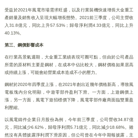
受益於2021年風電市場需求旺盛，以及行業裝機快速增長大金重工
產銷量及銷售收入呈現大幅增長態勢。2021前三季度，公司主營收
入31.8億元，同比上升57.53%；歸母淨利潤4.33億元，同比上升
40.13%。
第三、鋼價影響成本
在行業高景氣週期，大金重工業績表現可圈可點，但由於公司產品
所需的原材料主要是鋼材，在成本中佔比較大，鋼材價格如果居高
或持續上漲，可能會給營業成本造成不小的壓力。
鋼材於2020年四季度上漲，在2021年創出近幾年價格新高，導致風
電板塊内分化明顯，中遊零部件盈利下滑。一方面，上遊鋼價上
漲，另一方面，風電下遊招標價下降，風電零部件廠商面臨雙重盈
利壓縮。
以風電鑄件企業日月股份為例，今年前三季度，公司營收34.87億
元，同比減少6.62%，歸母淨利潤5.71億元，同比減少18.68%。雖
然沒有具體披露淨利潤下滑原因，但公司曾在今年中期報披露，主