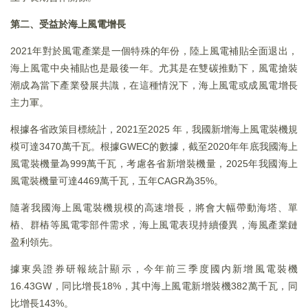
第二、受益於海上風電增長
2021年對於風電產業是一個特殊的年份，陸上風電補貼全面退出，
海上風電中央補貼也是最後一年。尤其是在雙碳推動下，風電搶裝
潮成為當下產業發展共識，在這種情況下，海上風電或成風電增長
主力軍。
根據各省政策目標統計，2021至2025 年，我國新增海上風電裝機規
模可達3470萬千瓦。根據GWEC的數據，截至2020年年底我國海上
風電裝機量為999萬千瓦，考慮各省新增裝機量，2025年我國海上
風電裝機量可達4469萬千瓦，五年CAGR為35%。
隨著我國海上風電裝機規模的高速增長，將會大幅帶動海塔、單
樁、群樁等風電零部件需求，海上風電表現持續優異，海風產業鏈
盈利領先。
據東吳證券研報統計顯示，今年前三季度國内新增風電裝機
16.43GW，同比增長18%，其中海上風電新增裝機382萬千瓦，同
比增長143%。