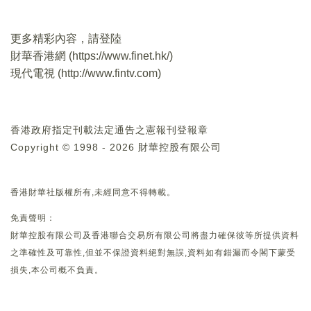
更多精彩內容，請登陸
財華香港網 (
https://www.finet.hk/
)
現代電視 (
http://www.fintv.com
)
香港政府指定刊載法定通告之憲報刊登報章
Copyright © 1998 - 2026 財華控股有限公司
香港財華社版權所有,未經同意不得轉載。
免責聲明：
財華控股有限公司及香港聯合交易所有限公司將盡力確保彼等所提供資料
之準確性及可靠性,但並不保證資料絕對無誤,資料如有錯漏而令閣下蒙受
損失,本公司概不負責。