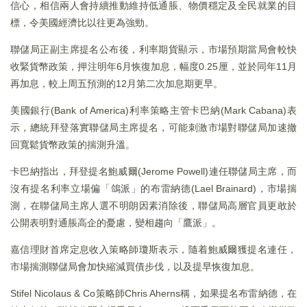
信心，相信兩人會持續推動維持低通脹、物價穩定及全民就業的目
標，令美國經濟比以往更為強勁。
聯儲局正副主席提名公布後，利率期貨顯示，市場預期當局會較快
收緊貨幣政策，押注明年6月恢復加息，幅度0.25厘，並於同年11月
再加息，較上周五預測的12月第二次加息期更早。
美國銀行(Bank of America)利率策略主管卡巴納(Mark Cabana)表
示，總統拜登落實聯儲局主席提名，可能刺激市場對聯儲局加速撤
回寬鬆貨幣政策的揣測升溫。
卡巴納指出，拜登提名鮑威爾(Jerome Powell)連任聯儲局主席，而
沒有提名利率立場偏「鴿派」的布雷納德(Lael Brainard)，市場揣
測，在聯儲局主席人選不明朗因素消除後，聯儲局高層官員更敢於
公開表明對通脹高企的憂慮，變相趨向「鷹派」。
嘉信理財首席定息收入策略師瓊斯表示，隨着鮑威爾獲提名連任，
市場揣測聯儲局會加快縮減買債步伐，以及提早恢復加息。
Stifel Nicolaus & Co策略師Chris Aherns稱，如果提名布雷納德，在