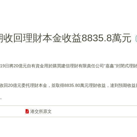
按期收回理財本金收益8835.8萬元
年11月19日將20億元自有資金用於購買建信理財有限責任公司“嘉鑫”封閉式理
額收回20億元委托理財本金，並取得8835.80萬元理財收益，達到預期收
幣。
港交所原文