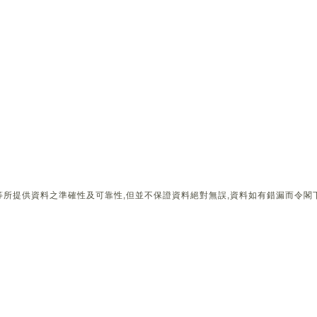
所提供資料之準確性及可靠性,但並不保證資料絕對無誤,資料如有錯漏而令閣