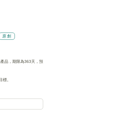
原創
財產品，期限為363天，預
益目標。