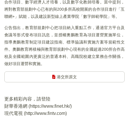
合作項目、數字經濟人才培養，以及數字化教師培養。當中提到，
將對教育部規劃中心已有的與200多所高校開展的合作項目進行「互
聯網+」賦能，以及建設新型線上產業學院「數字師範學院」等。
公告指出，教育部規劃中心把項目納入重點工作，通過官方平台及
會議等形式發布項目訊息，並授權奧鵬教育為項目運營實施單位，
指導奧鵬教育制定項目建設指南、標準協議和實施方案等規範性文
件。奧鵬教育將積極與教育部規劃中心現有的全國超過200所合作高
校及全國範圍內更廣泛的普通本科、高職院校建立業務合作關係，
做好項目運營和實施。
港交所原文
更多精彩內容，請登陸
財華香港網 (
https://www.finet.hk/
)
現代電視 (
http://www.fintv.com
)