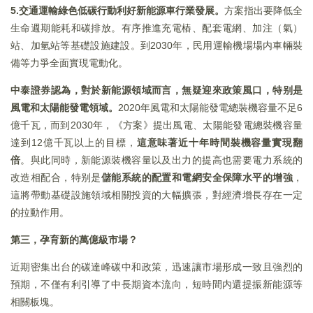
5.交通運輸綠色低碳行動利好新能源車行業發展。
方案指出要降低全
生命週期能耗和碳排放。有序推進充電樁、配套電網、加注（氣）
站、加氫站等基礎設施建設。到2030年，民用運輸機場場内車輛裝
備等力爭全面實現電動化。
中泰證券認為，對於新能源領域而言，無疑迎來政策風口，特别是
風電和太陽能發電領域。
2020年風電和太陽能發電總裝機容量不足6
億千瓦，而到2030年，《方案》提出風電、太陽能發電總裝機容量
達到12億千瓦以上的目標，
這意味著近十年時間裝機容量實現翻
倍
。與此同時，新能源裝機容量以及出力的提高也需要電力系統的
改造相配合，特别是
儲能系統的配置和電網安全保障水平的增強
，
這將帶動基礎設施領域相關投資的大幅擴張，對經濟增長存在一定
的拉動作用。
第三，孕育新的萬億級市場？
近期密集出台的碳達峰碳中和政策，迅速讓市場形成一致且強烈的
預期，不僅有利引導了中長期資本流向，短時間内還提振新能源等
相關板塊。