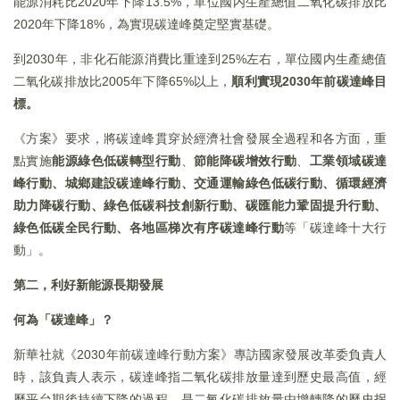
能源消耗比2020年下降13.5%，單位國内生產總值二氧化碳排放比
2020年下降18%，為實現碳達峰奠定堅實基礎。
到2030年，非化石能源消費比重達到25%左右，單位國内生產總值
二氧化碳排放比2005年下降65%以上，
順利實現2030年前碳達峰目
標。
《方案》要求，將碳達峰貫穿於經濟社會發展全過程和各方面，重
點實施
能源綠色低碳轉型行動
、
節能降碳增效行動
、
工業領域碳達
峰行動、城鄉建設碳達峰行動、交通運輸綠色低碳行動、循環經濟
助力降碳行動、綠色低碳科技創新行動、碳匯能力鞏固提升行動、
綠色低碳全民行動、各地區梯次有序碳達峰行動
等「碳達峰十大行
動」。
第二，利好新能源長期發展
何為「碳達峰」？
新華社就《2030年前碳達峰行動方案》專訪國家發展改革委負責人
時，該負責人表示，碳達峰指二氧化碳排放量達到歷史最高值，經
歷平台期後持續下降的過程，是二氧化碳排放量由增轉降的歷史拐