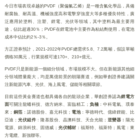
今日市場表現卓越的PVDF（聚偏氟乙烯）是一種含氟化學品，具備
耐腐蝕、耐高溫、機械強度高和電擊穿強度大等多種優良特性，廣
泛應用於塗料、注塑、鋰電、光伏等領域，其中塗料為最主要用
途，佔比超過30％；PVDF在鋰電池中主要作為粘結劑使用，在電池
成本中佔比約2％-3％。
方正證券預計，2021-2022年PVDF總需求5.8、7.2萬噸，假設單噸
價格30萬元，行業規模可達170+、210+億元。
PVDF只是新能源一個細分領域，市場規模不大。但在新能源其他細
分領域體量龐大，均是萬億前景的朝陽賽道，例如華創證券建議關
注新能源汽車、光伏、海上風電、儲能等相關環節。
目前這些黃金賽道也都具備各自的龍頭企業，華創證券認為
鋰電方
面
可關注龍蟠科技、德方納米、富臨精工；
負極
：中科電氣、璞泰
來；
銅箔
：諾德股份、嘉元科技；
電池
：寧德時代、億緯鋰能、比
亞迪；
光伏組件
：隆基股份、晶澳科技、天合光能；
逆變器：
陽光
電源、錦浪科技、固德威；
光伏輔材
：福斯特、福萊特；風電：東
方電纜、新強聯等。