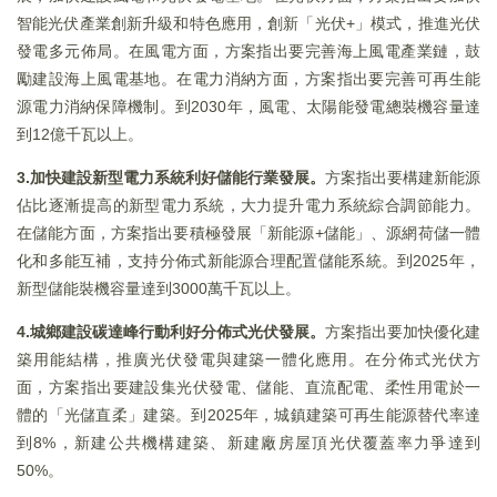
智能光伏產業創新升級和特色應用，創新「光伏+」模式，推進光伏
發電多元佈局。在風電方面，方案指出要完善海上風電產業鏈，鼓
勵建設海上風電基地。在電力消納方面，方案指出要完善可再生能
源電力消納保障機制。到2030年，風電、太陽能發電總裝機容量達
到12億千瓦以上。
3.加快建設新型電力系統利好儲能行業發展。
方案指出要構建新能源
佔比逐漸提高的新型電力系統，大力提升電力系統綜合調節能力。
在儲能方面，方案指出要積極發展「新能源+儲能」、源網荷儲一體
化和多能互補，支持分佈式新能源合理配置儲能系統。到2025年，
新型儲能裝機容量達到3000萬千瓦以上。
4.城鄉建設碳達峰行動利好分佈式光伏發展。
方案指出要加快優化建
築用能結構，推廣光伏發電與建築一體化應用。在分佈式光伏方
面，方案指出要建設集光伏發電、儲能、直流配電、柔性用電於一
體的「光儲直柔」建築。到2025年，城鎮建築可再生能源替代率達
到8%，新建公共機構建築、新建廠房屋頂光伏覆蓋率力爭達到
50%。