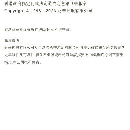
香港政府指定刊載法定通告之憲報刊登報章
Copyright © 1998 - 2026 財華控股有限公司
香港財華社版權所有,未經同意不得轉載。
免責聲明：
財華控股有限公司及香港聯合交易所有限公司將盡力確保彼等所提供資料
之準確性及可靠性,但並不保證資料絕對無誤,資料如有錯漏而令閣下蒙受
損失,本公司概不負責。