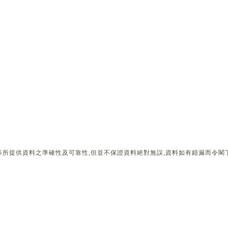
所提供資料之準確性及可靠性,但並不保證資料絕對無誤,資料如有錯漏而令閣