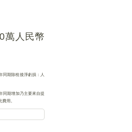
00萬人民幣
20年同期除稅後淨虧損：人
0年同期增加乃主要來自提
此費用。