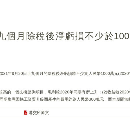
K)料九個月除稅後淨虧損不少於10
至2021年9月30日止九個月的除稅後淨虧損將不少於人民幣1000萬元(20
高的一個技術諮詢項目，毛利較2020年同期有所上升；(2)收益較202
0年同期集團因施工資質升級而產生的費用約為人民幣300萬元，而本期間無
港交所原文