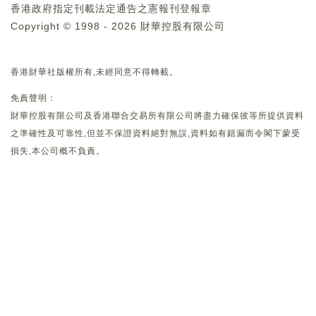
香港政府指定刊載法定通告之憲報刊登報章
Copyright © 1998 - 2026 財華控股有限公司
香港財華社版權所有,未經同意不得轉載。
免責聲明：
財華控股有限公司及香港聯合交易所有限公司將盡力確保彼等所提供資料
之準確性及可靠性,但並不保證資料絕對無誤,資料如有錯漏而令閣下蒙受
損失,本公司概不負責。