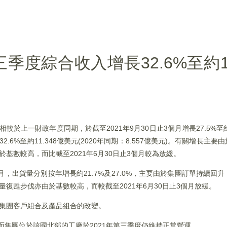
前三季度綜合收入增長32.6%至約1
相較於上一財政年度同期，於截至2021年9月30日止3個月增長27.5%至約4
長32.6%至約11.348億美元(2020年同期：8.557億美元)。有關增長
於基數較高，而比截至2021年6月30日止3個月較為放緩。
個月，出貨量分別按年增長約21.7%及27.0%，主要由於集團訂單持續回
貨量復甦步伐亦由於基數較高，而較截至2021年6月30日止3個月放緩。
由於集團客戶組合及產品組合的改變。
，然而集團位於該國北部的工廠於2021年第三季度仍維持正常營運。