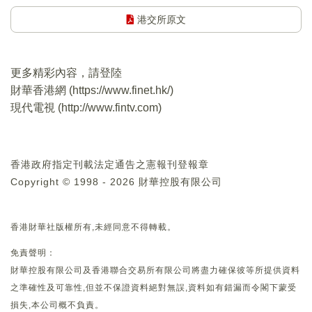
港交所原文
更多精彩內容，請登陸
財華香港網 (
https://www.finet.hk/
)
現代電視 (
http://www.fintv.com
)
香港政府指定刊載法定通告之憲報刊登報章
Copyright © 1998 - 2026 財華控股有限公司
香港財華社版權所有,未經同意不得轉載。
免責聲明：
財華控股有限公司及香港聯合交易所有限公司將盡力確保彼等所提供資料
之準確性及可靠性,但並不保證資料絕對無誤,資料如有錯漏而令閣下蒙受
損失,本公司概不負責。