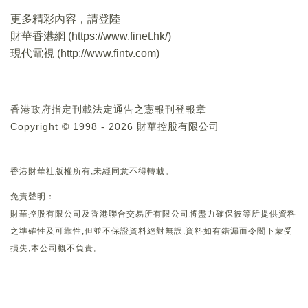
更多精彩內容，請登陸
財華香港網 (
https://www.finet.hk/
)
現代電視 (
http://www.fintv.com
)
香港政府指定刊載法定通告之憲報刊登報章
Copyright © 1998 - 2026 財華控股有限公司
香港財華社版權所有,未經同意不得轉載。
免責聲明：
財華控股有限公司及香港聯合交易所有限公司將盡力確保彼等所提供資料
之準確性及可靠性,但並不保證資料絕對無誤,資料如有錯漏而令閣下蒙受
損失,本公司概不負責。