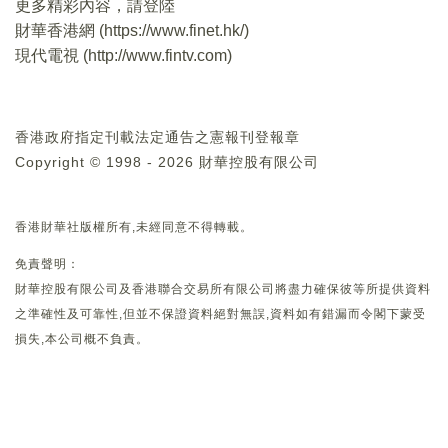
更多精彩內容，請登陸
財華香港網 (
https://www.finet.hk/
)
現代電視 (
http://www.fintv.com
)
香港政府指定刊載法定通告之憲報刊登報章
Copyright © 1998 - 2026 財華控股有限公司
香港財華社版權所有,未經同意不得轉載。
免責聲明：
財華控股有限公司及香港聯合交易所有限公司將盡力確保彼等所提供資料
之準確性及可靠性,但並不保證資料絕對無誤,資料如有錯漏而令閣下蒙受
損失,本公司概不負責。