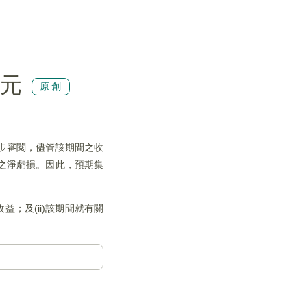
港元
原創
初步審閱，儘管該期間之收
港元之淨虧損。因此，預期集
；及(ii)該期間就有關