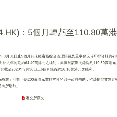
.HK)：5個月轉虧至110.80萬
2021年8月31日止5個月的未經審核綜合管理賬目及董事會現時可得資料的
，對比去年同期約64.40萬港元之純利，集團於該期間錄得約110.80萬
截至2020年9月30日止6個月錄得約16.10萬港元之純利。
保就業」計劃下約200萬港元非經常性的部份政府補助，惟該期間並無此收益
用有所增加。
港交所原文