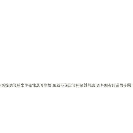
所提供資料之準確性及可靠性,但並不保證資料絕對無誤,資料如有錯漏而令閣