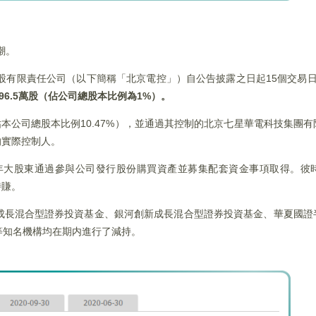
潮。
股有限責任公司（以下簡稱「北京電控」）自公告披露之日起15個交易
96.5
萬股（佔公司總股本比例為1%
）。
（佔本公司總股本比例10.47%），並通過其控制的北京七星華電科技集團
的實際控制人。
6年大股東通過參與公司發行股份購買資產並募集配套資金事項取得。彼
特賺。
成長混合型證券投資基金、銀河創新成長混合型證券投資基金、華夏國證
等知名機構均在期内進行了減持。