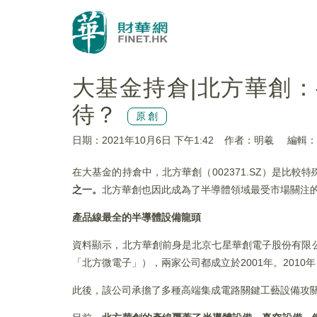
大基金持倉|北方華創
待？
原創
日期：2021年10月6日 下午1:42
作者：明羲
編輯：l
在大基金的持倉中，北方華創（002371.SZ）是比
之一。
北方華創也因此成為了半導體領域最受市場關注
產品線最全的半導體設備龍頭
資料顯示，北方華創前身是北京七星華創電子股份有限
「北方微電子」），兩家公司都成立於2001年。201
此後，該公司承擔了多種高端集成電路關鍵工藝設備攻關