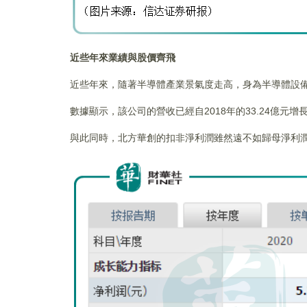
近些年來業績與股價齊飛
近些年來，隨著半導體產業景氣度走高，身為半導體設
數據顯示，該公司的營收已經自2018年的33.24億元增長到
與此同時，北方華創的扣非淨利潤雖然遠不如歸母淨利潤