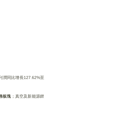
潤同比增長127.62%至
務板塊
；真空及新能源鋰