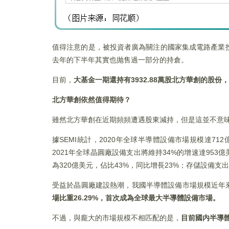
值得注意的是，被投資者廣為關注的國家集成電路產業
去年的下半年其實也抛售過一部分的持倉。
目前，
大基金一期還持有
3932.88
萬股北方華創的股份，
北方華創依然值得期待？
雖然北方華創在近期頻頻遭遇股東減持，但是這並不意
據SEMI統計，2020年全球半導體設備市場規模達71
2021年全球晶圓廠設備支出將維持34%的增速達953億
為320億美元，佔比43%，同比增長23%；存儲設備支出
受益於晶圓廠建設熱潮，我國半導體設備市場規模近年
場比重26.29%
，首次成為全球最大半導體設備市場。
不過，與龐大的市場規模不相匹配的是，
目前國内半導