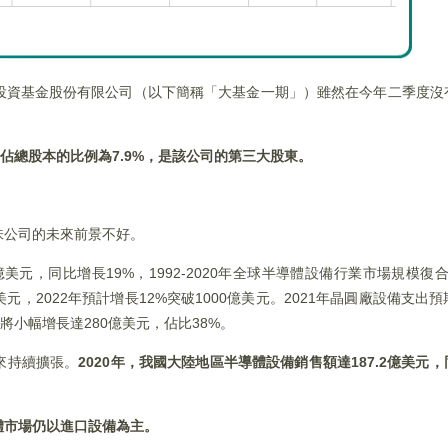
投資基金股份有限公司（以下簡稱「大基金一期」）雖然在今年二季度沒
佔總股本的比例為7.9%
，是該公司的第三大股東。
味公司的未來前景不好。
2億美元，同比增長19%，1992-2020年全球半導體設備行業市場規模
美元，2022年預計增長12%突破1000億美元。2021年晶圓廠設備支
將小幅增長達280億美元，佔比38%。
來持續擴張。
2020
年，我國大陸地區半導體設備銷售額達187.2
億美元，
體市場仍以進口設備為主。