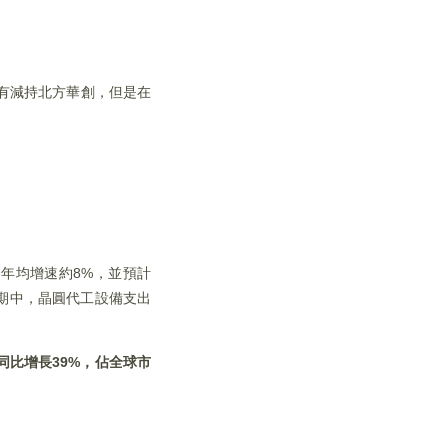
有減持北方華創，但是在
復合年均增速約8%，並預計
出預期中，晶圓代工設備支出
同比增長39%
，佔全球市