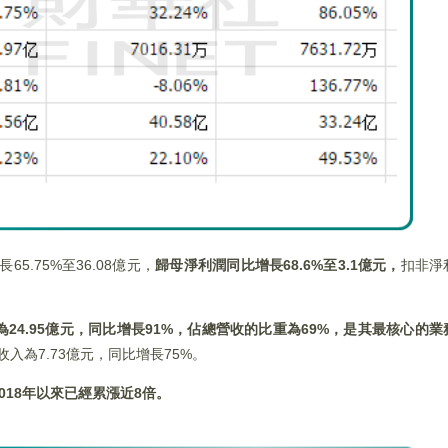
.75%至36.08億元，
歸母淨利潤同比增長
68.6%
至3.1
億元，
扣非淨利
為
24.95
億元，同比增長91%
，佔總營收的比重為69%
，是其最核心的業
入為7.73億元，同比增長75%。
018
年以來已經累漲近8
倍。