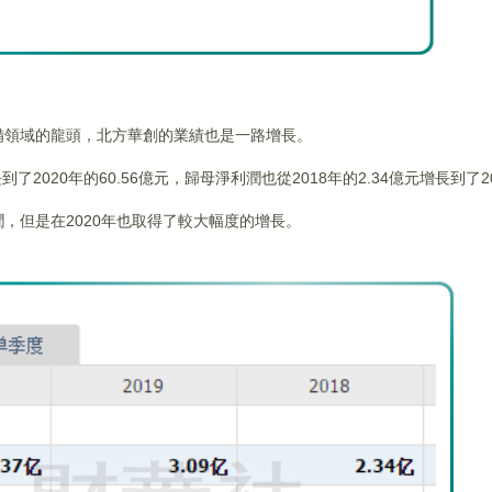
備領域的龍頭，北方華創的業績也是一路增長。
了2020年的60.56億元，歸母淨利潤也從2018年的2.34億元增長到了20
，但是在2020年也取得了較大幅度的增長。