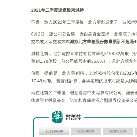
2021
年二季度連遭股東減持
不過，進入2021年二季度後，北方華創迎來了一波減持
8月2日，該公司公告稱，因自身資金需求，北京電子控
交易或大宗交易方式
減持北方華創股份數量累計不超過
4
減持之前，北京電控直接持有北方華創5198.32萬股
華創1.78億股（佔公司總股本的35.8%），是北方華創
值得一提的是，北方華創稱，上述減持股份來自201
17.49元/股，若據此計算，參與定增的股東可謂是大賺
而在此前的二季度，包括香港中央結算有限公司、諾安
指數證券投資基金、諾安和鑫保本混合型證券投資基金