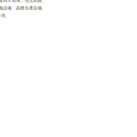
面板四大領域，包含刻蝕、
工藝設備、晶體生產設備、
件等。