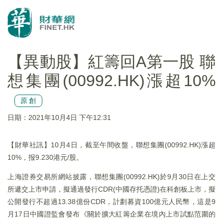
【異動股】紅籌回A第一股 聯
想集團(00992.HK)漲超10%
原創
日期：2021年10月4日 下午12:31
【財華社訊】10月4日，截至午間收盤，聯想集團(00992.HK)漲超
10%，报9.230港元/股。
上海證券交易所網站披露，聯想集團(00992.HK)於9月30日在上交
所遞交上市申請，擬通過發行CDR(中國存托憑證)在科創板上市，擬
公開發行不超過13.38億份CDR，計劃募資100億元人民幣，這是9
月17日中國證監會發布《關於擴大紅籌企業在境內上市試點范圍的