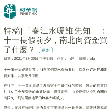
特稿|「春江水暖誰先知」：
十一長假前夕，南北向資金買
了什麽？
原創
日期：2021年9月30日 下午8:55
作者：毛婷
編輯：lala
十一黃金周即將到來，消費者們都已蠢蠢欲動，提前作好出行和消
費安排，以享受長假期。
在往年，十一黃金周是港澳商家全年最忙碌的時候，幾天的營業額
往往佔了全年營收的重要比重，但這兩年，由於疫情防控對通關作
出限制，到這兩個地區的旅客大幅減少。
但是，在沒有物理阻隔的資本市場卻是另一番景象。隨著越來越多