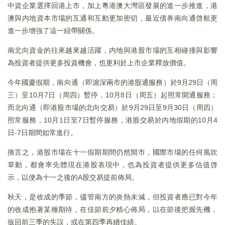
中資企業選擇回港上市，加上粵港澳大灣區發展的進一步推進，港
澳與内地資本市場的互通和互動更加密切，最近債券南向通啓航更
進一步增強了這一紐帶關係。
南北向資金的往來越來越活躍，内地與港股市場的互相碰撞與影響
為投資者提供更多投資機會，也更利於上市企業釋放價值。
今年國慶假期，南向通（即滬深兩市的港股通服務）於9月29日（周
三）至10月7日（周四）暫停，10月8日（周五）起照常開通服務；
而北向通（即港股市場的北向交易）於9月29日至9月30日（周四）
照常服務，10月1日至7日暫停服務，港股交易於内地假期的10月4
日-7日期間如常進行。
換言之，港股市場在十一假期期間仍然開市，國際市場的任何風吹
草動，都會率先體現在港股表現中，也為投資者提供更多估值啓
示，以便為十一之後的A股交易提前佈局。
秋天，是收成的季節，儘管南方的炎熱未減，但投資者應已對今年
的收成抱著某種期待，在佳節前夕精心佈局，以在節後把握先機，
扳回前三季的失誤，或在第四季再續佳績。