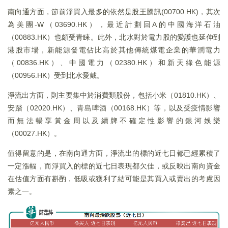
南向通方面，節前淨買入最多的依然是股王騰訊(00700.HK)，其次
為美團-W（03690.HK），最近計劃回A的中國海洋石油
（00883.HK）也頗受青睐。此外，北水對於電力股的愛護也延伸到
港股市場，新能源發電佔比高於其他傳統煤電企業的華潤電力
（00836.HK）、中國電力（02380.HK）和新天綠色能源
（00956.HK）受到北水愛戴。
淨流出方面，則主要集中於消費類股份，包括小米（01810.HK）、
安踏（02020.HK）、青島啤酒（00168.HK）等，以及受疫情影響
而無法暢享黃金周以及續牌不確定性影響的銀河娛樂
（00027.HK）。
值得留意的是，在南向通方面，淨流出的標的近七日都已經累積了
一定漲幅，而淨買入的標的近七日表現都欠佳，或反映出南向資金
在估值方面有斟酌，低吸或獲利了結可能是其買入或賣出的考慮因
素之一。