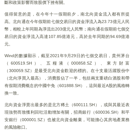
斷和政策影響而致股價下挫有關。
值得留意的是，在今年十一假期前夕，南北向資金流入都有所提
高。北向通在今年假期前七個交易日的資金淨流入為23.73億元人民
幣，相較上年同期為淨流出203億元人民幣；南向通在假期前七個交
易日的資金淨流入高達107.85億港元，高於去年同期的94.69億港
元。
Wind的數據顯示，截至2021年9月29日的七個交易日，貴州茅台
（600519.SH）、五糧液（000858.SZ）、東方財富
（300059.SZ）是最受北向資金歡迎的標的。在十支最活躍股份中
（北向淨買入最高），消費股佔了一半，包括兩支重磅白酒股和帶
有假期消費概念的中國中免（601888.SH），這與最近A股的風格轉
換一致。
北向資金淨賣出最多的是北方稀土（600111.SH），或與其最近表
現強勢而致獲利回吐活動增加有關，招商銀行（600036.SH）和平
安銀行（000001.SZ）也被北向資金離棄，可能擔心其房地產業務
的風險敞口。