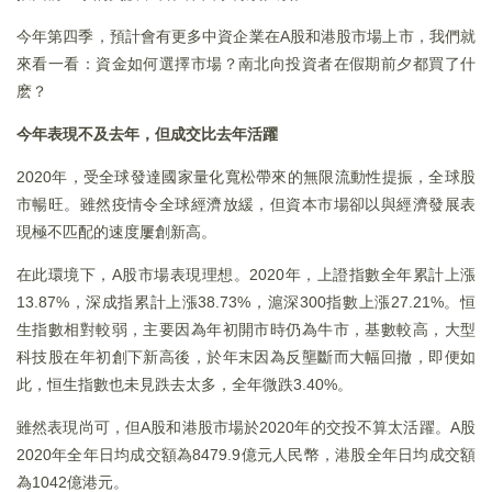
今年第四季，預計會有更多中資企業在A股和港股市場上市，我們就
來看一看：資金如何選擇市場？南北向投資者在假期前夕都買了什
麽？
今年表現不及去年，但成交比去年活躍
2020年，受全球發達國家量化寬松帶來的無限流動性提振，全球股
市暢旺。雖然疫情令全球經濟放緩，但資本市場卻以與經濟發展表
現極不匹配的速度屢創新高。
在此環境下，A股市場表現理想。2020年，上證指數全年累計上漲
13.87%，深成指累計上漲38.73%，滬深300指數上漲27.21%。恒
生指數相對較弱，主要因為年初開市時仍為牛市，基數較高，大型
科技股在年初創下新高後，於年末因為反壟斷而大幅回撤，即便如
此，恒生指數也未見跌去太多，全年微跌3.40%。
雖然表現尚可，但A股和港股市場於2020年的交投不算太活躍。A股
2020年全年日均成交額為8479.9億元人民幣，港股全年日均成交額
為1042億港元。