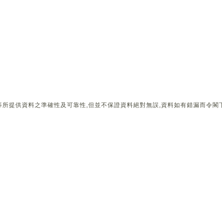
所提供資料之準確性及可靠性,但並不保證資料絕對無誤,資料如有錯漏而令閣