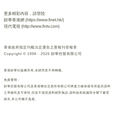
更多精彩內容，請登陸
財華香港網 (
https://www.finet.hk/
)
現代電視 (
http://www.fintv.com
)
香港政府指定刊載法定通告之憲報刊登報章
Copyright © 1998 - 2026 財華控股有限公司
香港財華社版權所有,未經同意不得轉載。
免責聲明：
財華控股有限公司及香港聯合交易所有限公司將盡力確保彼等所提供資料
之準確性及可靠性,但並不保證資料絕對無誤,資料如有錯漏而令閣下蒙受
損失,本公司概不負責。