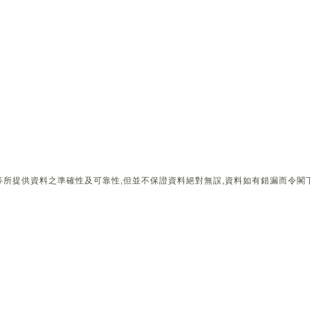
所提供資料之準確性及可靠性,但並不保證資料絕對無誤,資料如有錯漏而令閣