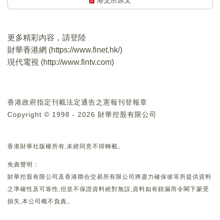
港交所原文
更多精彩內容，請登陸
財華香港網 (
https://www.finet.hk/
)
現代電視 (
http://www.fintv.com
)
香港政府指定刊載法定通告之憲報刊登報章
Copyright © 1998 - 2026 財華控股有限公司
香港財華社版權所有,未經同意不得轉載。
免責聲明：
財華控股有限公司及香港聯合交易所有限公司將盡力確保彼等所提供資料
之準確性及可靠性,但並不保證資料絕對無誤,資料如有錯漏而令閣下蒙受
損失,本公司概不負責。