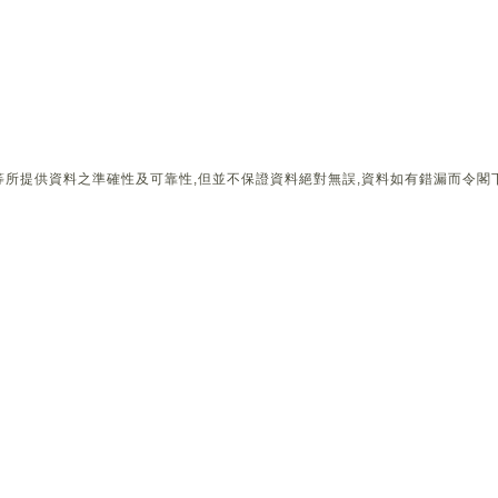
所提供資料之準確性及可靠性,但並不保證資料絕對無誤,資料如有錯漏而令閣