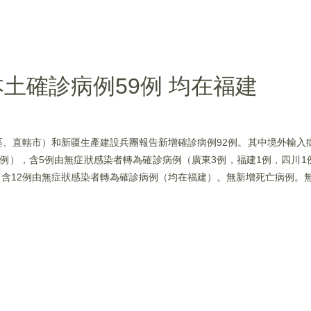
土確診病例59例 均在福建
治區、直轄市）和新疆生產建設兵團報告新增確診病例92例。其中境外輸入病
1例），含5例由無症狀感染者轉為確診病例（廣東3例，福建1例，四川1
），含12例由無症狀感染者轉為確診病例（均在福建）。無新增死亡病例。