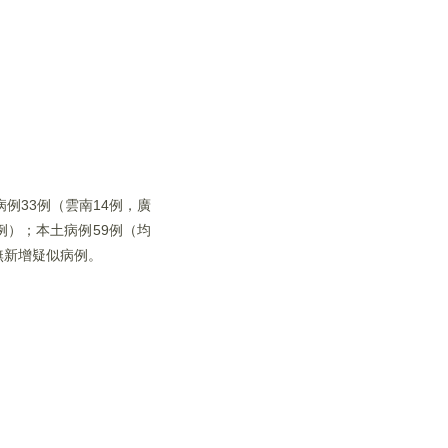
例33例（雲南14例，廣
例）；本土病例59例（均
無新增疑似病例。