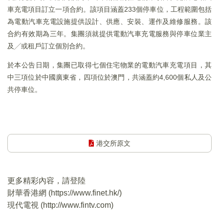
車充電項目訂立一項合約。該項目涵蓋233個停車位，工程範圍包括
為電動汽車充電設施提供設計、供應、安裝、運作及維修服務。該
合約有效期為三年。集團須就提供電動汽車充電服務與停車位業主
及╱或租戶訂立個別合約。
於本公告日期，集團已取得七個住宅物業的電動汽車充電項目，其
中三項位於中國廣東省，四項位於澳門，共涵蓋約4,600個私人及公
共停車位。
港交所原文
更多精彩內容，請登陸
財華香港網 (
https://www.finet.hk/
)
現代電視 (
http://www.fintv.com
)