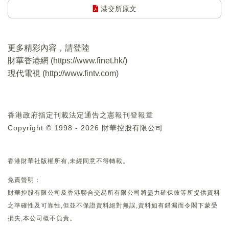
港交所原文
更多精彩內容，請登陸
財華香港網 (
https://www.finet.hk/
)
現代電視 (
http://www.fintv.com
)
香港政府指定刊載法定通告之憲報刊登報章
Copyright © 1998 - 2026 財華控股有限公司
香港財華社版權所有,未經同意不得轉載。
免責聲明：
財華控股有限公司及香港聯合交易所有限公司將盡力確保彼等所提供資料
之準確性及可靠性,但並不保證資料絕對無誤,資料如有錯漏而令閣下蒙受
損失,本公司概不負責。