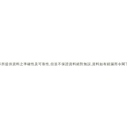
所提供資料之準確性及可靠性,但並不保證資料絕對無誤,資料如有錯漏而令閣