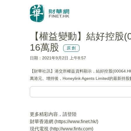
【權益變動】結好控股(00064.
16萬股
原創
日期：2021年9月2日 上午8:57
【財華社訊】港交所權益資料顯示，結好控股(00064.HK)獲Ho
萬港元。增持後，Honeylink Agents Limited的最新
更多精彩內容，請登陸
財華香港網 (
https://www.finet.hk/
)
現代電視 (
http://www.fintv.com
)