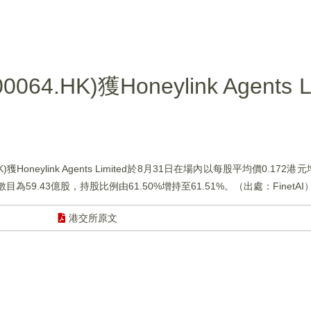
HK)獲Honeylink Agents L
neylink Agents Limited於8月31日在場內以每股平均價0.172港
持股數目為59.43億股，持股比例由61.50%增持至61.51%。（出處：FinetAI
港交所原文