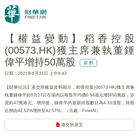
【權益變動】稻香控股
(00573.HK)獲主席兼執董鍾
偉平增持50萬股
原創
日期：2021年8月31日 上午8:43
【財華社訊】港交所權益資料顯示，稻香控股(00573.HK)獲主席兼
執董鍾偉平於8月27日在場內以每股平均價0.94港元增持50萬股，涉
資約47萬港元。增持後，鍾偉平的最新持股數目為4.33億股，持股
比例由42.52%增持至42.57%。（出處：FinetAI）
港交所原文