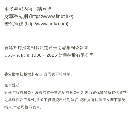
更多精彩內容，請登陸
財華香港網 (
https://www.finet.hk/
)
現代電視 (
http://www.fintv.com
)
香港政府指定刊載法定通告之憲報刊登報章
Copyright © 1998 - 2026 財華控股有限公司
香港財華社版權所有,未經同意不得轉載。
免責聲明：
財華控股有限公司及香港聯合交易所有限公司將盡力確保彼等所提供資料
之準確性及可靠性,但並不保證資料絕對無誤,資料如有錯漏而令閣下蒙受
損失,本公司概不負責。