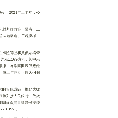
%； 2021年上半年，公
。
化對基礎設施、醫療、工
端裝備製造、工程機械、
性風險管理和負債結構管
為1,169億元，其中未
業票據，為集團開展供應鏈
較上年同期下降0.44個
營的各個環節，推動大數
現直接對接人民銀行二代徵
集團資產質量總體保持穩
3.35%。