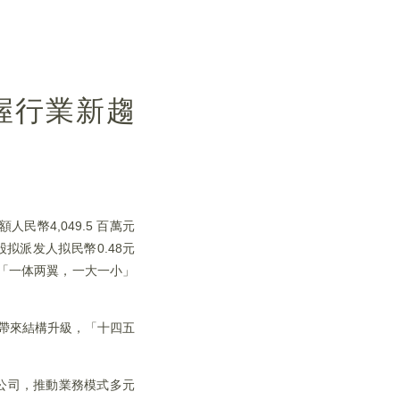
把握行業新趨
民幣4,049.5 百萬元
拟派发人拟民幣0.48元
「一体两翼，一大一小」
長帶來結構升級，「十四五
公司，推動業務模式多元