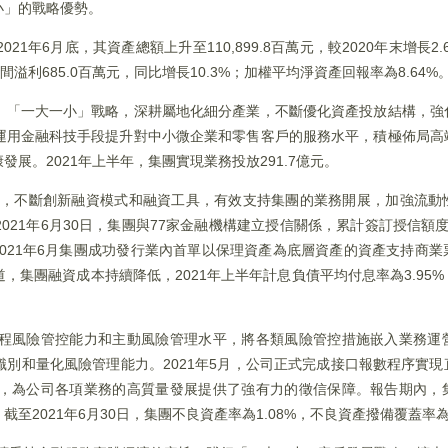
小」的戰略優勢。
年6月底，其資產總額上升至110,899.8百萬元，較2020年末增長2.6
期間溢利685.0百萬元，同比增長10.3%；加權平均淨資產回報率為8.64%
、「一大一小」戰略，深耕屬地化細分產業，不斷優化資產投放結構，強
運用金融科技手段提升對中小微企業和零售客戶的服務水平，積極佈局高
展。2021年上半年，集團實現業務投放291.7億元。
渠道，不斷創新融資模式和融資工具，有效支持集團的業務開展，加強流動
21年6月30日，集團與77家金融機構建立授信關係，累計簽訂授信額度約
2021年6月集團成功發行業內首單以保理資產為底層資產的資產支持商
集團融資成本持續降低，2021年上半年計息負債平均付息率為3.95%，
程風險管控能力和主動風險管理水平，將各類風險管控措施嵌入業務運
別和量化風險管理能力。2021年5月，公司正式完成接口報數程序實
，為公司各項業務的高質量發展提供了強有力的徵信保障。報告期內，
2021年6月30日，集團不良資產率為1.08%，不良資產撥備覆蓋率為27