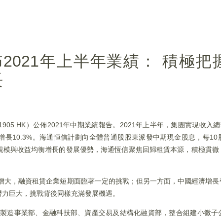
)公佈2021年上半年業績： 積極
長
.HK）公佈2021年中期業績報告。2021年上半年，集團實現收入總額人
增長10.3%。海通恒信計劃向全體普通股股東派發中期現金股息，每10股
規模與收益均衡增長的發展優勢，海通恆信聚焦回歸租賃本源，積極貫徹
漸增大，融資租賃企業短期面臨著一定的挑戰；但另一方面，中國經濟增
潛力巨大，挑戰背後同樣充滿發展機遇。
先進製造事業部、金融科技部、資產交易及結構化融資部，整合組建小微子