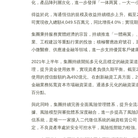
化，產品陣列層次化，進一步發揮「一体两翼，一大一
得益於此，海通恆信的規模及收益持續穩步上升。截至2021
司實現收入總額4,049.5百萬元，同比增長4.0%；實現
集團秉持服務實體經濟的宗旨，持續推進「一體兩翼」
業、工程建設等重點行業的投放；積極響應政府號召，
小微醫療、供應連金融等領域，進一步支持優質客戶健康發
2021年上半年，集團持續開拓多元化且穩定的融資
理，提升資金使用效率，實現資產負債久期平衡。截至20
使用的授信餘額約為492億元。在創新融資工具方面，
金融業務拓寬資本市場融資渠道。通過多元化的融資渠道，
百分點。
與此同時，集團持續完善全面風險管理體系，提升全流
據、風險模型與審批體系深度融合，進一步提高了風險識
信系統，是唯一一家接入二代徵信系統的融資租賃公司
定，不良資產率處於安全可控水平，風險抵禦能力較強。截至